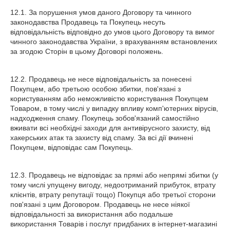
12.1. За порушення умов даного Договору та чинного
законодавства Продавець та Покупець несуть
відповідальність відповідно до умов цього Договору та вимог
чинного законодавства України, з врахуванням встановлених
за згодою Сторін в цьому Договорі положень.
12.2. Продавець не несе відповідальність за понесені
Покупцем, або третьою особою збитки, пов'язані з
користуванням або неможливістю користування Покупцем
Товаром, в тому числі у випадку впливу комп'ютерних вірусів,
надходження спаму. Покупець зобов'язаний самостійно
вживати всі необхідні заходи для антивірусного захисту, від
хакерських атак та захисту від спаму. За всі дії вчинені
Покупцем, відповідає сам Покупець.
12.3. Продавець не вiдповiдає за прямi або непрямi збитки (у
тому числi упущену вигоду, недоотриманий прибуток, втрату
клiєнтiв, втрату репутацiї тощо) Покупця або третьої сторони
пов'язанi з цим Договором. Продавець не несе ніякої
відповідальності за використання або подальше
використання Товарів і послуг придбаних в інтернет-магазині