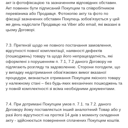
акт із фотофіксацією та зазначенням відповідних обставин.
Акт повинен бути підписаний Покупцем та співробітником
перевізника або Продавця. Фотокопію акту та фото по
фіксації зазначених обставин Покупець зобов'язується у цей
же день надіслати Продавцю на Viber або email, які вказані в
цьому Договорі.
7.3. Претензії щодо не повного постачання замовлення,
відсутності повної комплектації, наявності дефектів
(пошкоджень) товару та щодо його непрацездатність, які
оформлені з порушенням п. 7.1, 7.2 даного Договору не
підлягають розгляду та задоволенню. Сторони погодили, що
у випадку недотримання обов’язкових вимог вказаної
процедури, визнається отримання Покупцем якісного товару
у належному стані – без будь-яких механічних пошкоджень та
у повній комплектності зі всіма необхідними документами.
7.4. При дотримані Покупцем умов п. 7.1. та 7.2. даного
Договору йому поставляється інший аналогічний Товар або у
разі його відсутності на протязі 14 днів з моменту складення
акту - здійснюється повернення сплачених Покупцем коштів.