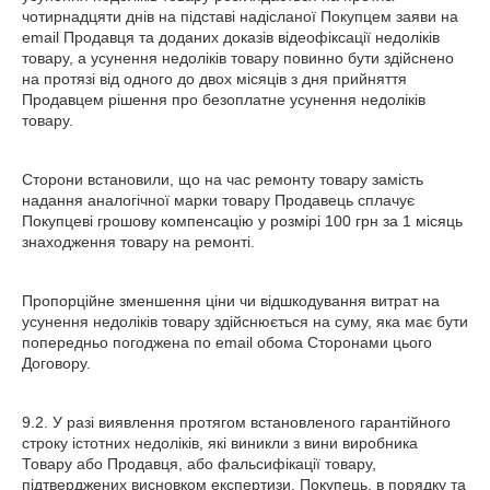
чотирнадцяти днів на підставі надісланої Покупцем заяви на
email Продавця та доданих доказів відеофіксації недоліків
товару, а усунення недоліків товару повинно бути здійснено
на протязі від одного до двох місяців з дня прийняття
Продавцем рішення про безоплатне усунення недоліків
товару.
Сторони встановили, що на час ремонту товару замість
надання аналогічної марки товару Продавець сплачує
Покупцеві грошову компенсацію у розмірі 100 грн за 1 місяць
знаходження товару на ремонті.
Пропорційне зменшення ціни чи відшкодування витрат на
усунення недоліків товару здійснюється на суму, яка має бути
попередньо погоджена по email обома Сторонами цього
Договору.
9.2. У разі виявлення протягом встановленого гарантійного
строку істотних недоліків, які виникли з вини виробника
Товару або Продавця, або фальсифікації товару,
підтверджених висновком експертизи, Покупець, в порядку та