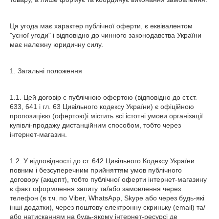
Ця угода має характер публічної оферти, є еквівалентом
"усної угоди" і відповідно до чинного законодавства України
має належну юридичну силу.
1. Загальні положення
1.1. Цей договір є публічною офертою (відповідно до ст.ст.
633, 641 і гл. 63 Цивільного кодексу України) є офіційною
пропозицією (офертою)і містить всі істотні умови організації
купівлі-продажу дистанційним способом, тобто через
інтернет-магазин.
1.2. У відповідності до ст. 642 Цивільного Кодексу України
повним і безсуперечним прийняттям умов публічного
договору (акцепт), тобто публічної оферти інтернет-магазину
є факт оформлення запиту та/або замовлення через
телефон (в т.ч. по Viber, WhatsApp, Skype або через будь-які
інші додатки), через поштову електронну скриньку (email) та/
або натисканням на будь-якому інтернет-ресурсі де