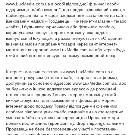
www.LuxMedia.com.ua в особі відповідної фізичної особи
підприємця та/або компанії, що продає відповідний товар, з
найменуванням та місцезнаходженням зазначеним на сайті,
іменованим надалі «Продавець», «інтернет-магазин» та/або
«сайт», і будь-якою юридичною або фізичною особою,
користувачем послуг інтернет-магазину, яка надалі
іменується «Покупець», а разом іменуються як «Сторони» і
визначає умови придбання товарів через сайт інтернет-
магазину електроніки www.LuxMedia.com.ua або через будь-
який інший інтернет ресурс на якому розміщений товар.
Інтернет-магазин електроніки www.LuxMedia.com.ua є
інтернет-ресурсом (інтернет-сайт, інтернет-платформа),
доступний за основною адресою www.LuxMedia.com.ua, або
за будь-якою іншою додатковою адресою де розміщені
оголошення з продажу Товару інтернет-магазину і який
використовується для розміщення інформації в мережі
інтернет щодо продажу Товару відповідними фізичними
особами підприємцями та/або компаніями на стандартних
умовах та/або на умовах посередництва Продавцем при
прямих постачаннях (дропшипінгу, drop shipping), за якими
Продавець не бере безпосередньої участі у постатачані
товару, а лише формує та координує виконання замовлення.