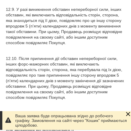
12.9. У разі виникнення обставин непереборної сили, інших
обставин, які виключають відповідальність сторін, сторона,
яка знаходиться під її дією, повідомляє про це іншу сторону
впродовж 5 (п'яти) календарних днів з моменту виникнення
такої обставини. При цьому, Продавець розміщує відповідне
повідомлення на своєму сайті, або іншим доступним
способом повідомляє Покупця.
12.10. Після припинення дії обставин непереборної сили,
інших форс-мажорних обставин, які виключають
відповідальність сторін, сторона, яка перебувала під їх дією,
повідомляє про таке припинення іншу сторону впродовж 5
(п'яти) календарних днів з моменту закінчення дії зазначених
обставини. При цьому, Продавець розміщує відповідне
повідомлення на своєму сайті, або іншим доступним
способом повідомляє Покупця.
12.11. У разі недотримання стороною, яка перебуває під дією
Ваша заявка буде опрацьована згідно до робочого
форс-мажорної обставини, вимог п. 12.7. Договору, вона
графіку. Замовлення на сайті через "Кошик" приймаються
втрачає право посилатися на таку обставину, як на підставу
цілодобово.
для звільнення від відповідальності.