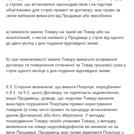
у строки, що встановлені законодавством і на підставі
обов'язкових для сторін правил чи договору, має право за
своїм вибором вимагати від Продавця або виробника:
а) вимагати заміни Товару на такий же Товар або на
аналогічний, з числа наявних у Продавця у строк від одного
до двох місяці з дня подання відповідної заяви.
б) при неможливості заміни Товару вимагати розірвання
договору та повернення сплаченої за Товар грошової суми у
строк одного місяця з дня подання відповідної заяви
9.3. Сторони визначили, що вимоги Покупця, передбачені
п.9.1. та 9.2. цього Договору, не підлягають задоволенню,
якщо Продавець, доведе, що недоліки Товару виникли
внаслідок порушення Покупцем правил користування
товаром (в тому числі правил та процедур встановлених
даним Договором) або його зберігання. У випадку
пошкодження Товару та/або упаковки Товару, у випадку
виявлення на товарі недоліків/дефектів які виникли не за
вини Продавця, Продавець має право відмовити Покупцю у