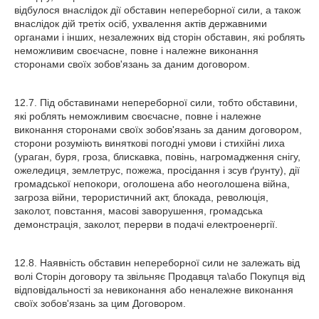
відбулося внаслідок дії обставин непереборної сили, а також
внаслідок дій третіх осіб, ухвалення актів державними
органами і інших, незалежних від сторін обставин, які роблять
неможливим своєчасне, повне і належне виконання
сторонами своїх зобов'язань за даним договором.
12.7. Під обставинами непереборної сили, тобто обставини,
які роблять неможливим своєчасне, повне і належне
виконання сторонами своїх зобов'язань за даним договором,
сторони розуміють виняткові погодні умови і стихійні лиха
(ураган, буря, гроза, блискавка, повінь, нагромадження снігу,
ожеледиця, землетрус, пожежа, просідання і зсув ґрунту), дії
громадської непокори, оголошена або неоголошена війна,
загроза війни, терористичний акт, блокада, революція,
заколот, повстання, масові заворушення, громадська
демонстрація, заколот, перерви в подачі електроенергії.
12.8. Наявність обставин непереборної сили не залежать від
волі Сторін договору та звільняє Продавця та\або Покупця від
відповідальності за невиконання або неналежне виконання
своїх зобов'язань за цим Договором.