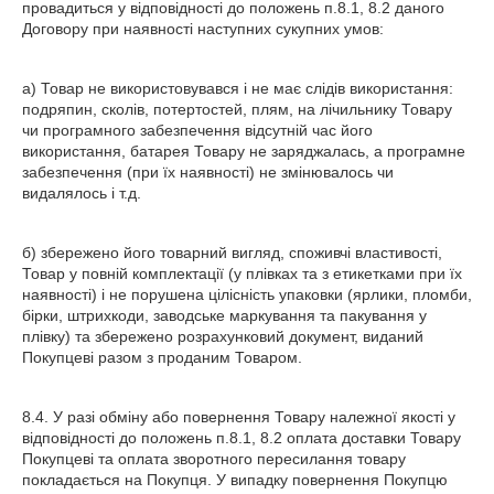
провадиться у відповідності до положень п.8.1, 8.2 даного
Договору при наявності наступних сукупних умов:
а) Товар не використовувався і не має слідів використання:
подряпин, сколів, потертостей, плям, на лічильнику Товару
чи програмного забезпечення відсутній час його
використання, батарея Товару не заряджалась, а програмне
забезпечення (при їх наявності) не змінювалось чи
видалялось і т.д.
б) збережено його товарний вигляд, споживчі властивості,
Товар у повній комплектації (у плівках та з етикетками при їх
наявності) і не порушена цілісність упаковки (ярлики, пломби,
бірки, штрихкоди, заводське маркування та пакування у
плівку) та збережено розрахунковий документ, виданий
Покупцеві разом з проданим Товаром.
8.4. У разі обміну або повернення Товару належної якості у
відповідності до положень п.8.1, 8.2 оплата доставки Товару
Покупцеві та оплата зворотного пересилання товару
покладається на Покупця. У випадку повернення Покупцю