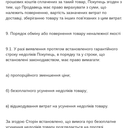
грошових коштів сплачених за такий товар, Покупець згоден з
тим, що Продавець має право вирахувати з суми, що
належить поверненню, вартість зазначених витрат по
доставці, зберіганню товару та інших пов'язаних з цим витрат.
9. Порядок обміну або повернення товару неналежної якості
9.1. У разі виявлення протягом встановленого гарантійного
строку недоліків Покупець, в порядку та у строки, що
встановлені законодавством, має право вимагати:
а) пропорційного зменшення ціни;
б) безоплатного усунення недоліків товару;
в) відшкодування витрат на усунення недоліків товару.
За згодою Сторін встановлено, що вимога про безоплатне
усунення недоліків товару розглядається на протязі