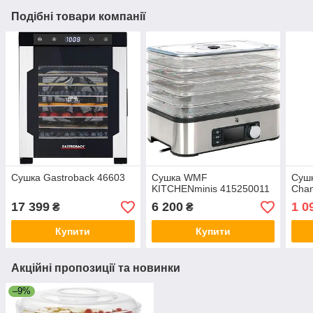
Подібні товари компанії
Сушка Gastroback 46603
Сушка WMF
Сушк
KITCHENminis 415250011
Chan
17 399
6 200
1 0
₴
₴
Купити
Купити
Акційні пропозиції та новинки
–9%