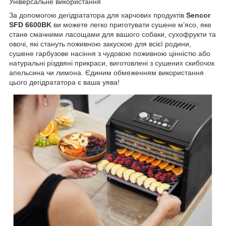
Універсальне використання
За допомогою дегідрататора для харчових продуктів
Sencor
SFD 6600BK
ви можете легко приготувати сушене м’ясо, яке
стане смачними ласощами для вашого собаки, сухофрукти та
овочі, які стануть поживною закускою для всієї родини,
сушене гарбузове насіння з чудовою поживною цінністю або
натуральні різдвяні прикраси, виготовлені з сушених скибочок
апельсина чи лимона. Єдиним обмеженням використання
цього дегідрататора є ваша уява!