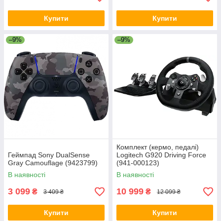
Купити
Купити
–9%
–9%
Комплект (кермо, педалі)
Геймпад Sony DualSense
Logitech G920 Driving Force
Gray Camouflage (9423799)
(941-000123)
В наявності
В наявності
3 099
10 999
₴
₴
3 409 ₴
12 099 ₴
Купити
Купити