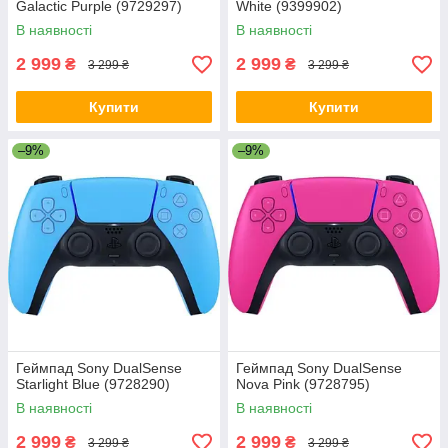
Galactic Purple (9729297)
White (9399902)
В наявності
В наявності
2 999
2 999
₴
₴
3 299 ₴
3 299 ₴
Купити
Купити
–9%
–9%
Геймпад Sony DualSense
Геймпад Sony DualSense
Starlight Blue (9728290)
Nova Pink (9728795)
В наявності
В наявності
2 999
2 999
₴
₴
3 299 ₴
3 299 ₴