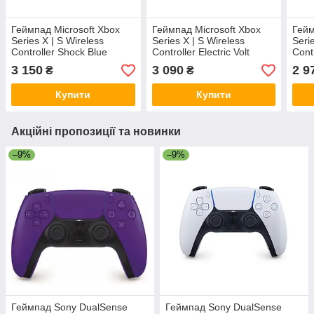
Геймпад Microsoft Xbox
Геймпад Microsoft Xbox
Гейм
Series X | S Wireless
Series X | S Wireless
Seri
Controller Shock Blue
Controller Electric Volt
Cont
(QAU-00002)
(QAU-00022)
(QAT
3 150
3 090
2 9
₴
₴
Купити
Купити
Акційні пропозиції та новинки
–9%
–9%
Геймпад Sony DualSense
Геймпад Sony DualSense