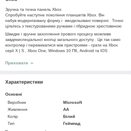
Зручна та точна панель Xbox
Спробуйте наступне покоління планшетів Xbox. Він
набув модернізовану форму і змодельовані поверхні . Точно
цільтесь з текстурованими ручками і гібридною хрестовиною
Швидке і зручне захоплення ігрового процесу можливе
завдякиспеціальної кнопці загального доступу . Це так само
контролер і перемикатися між пристроями - грати на Xbox
серії X | S , Xbox One, Windows 10 ПК, Android та IOS
Приховати
Характеристики
Основні
Виробник
Microsoft
Живлення
AA
Колір
Білий
Тип
Геймпад