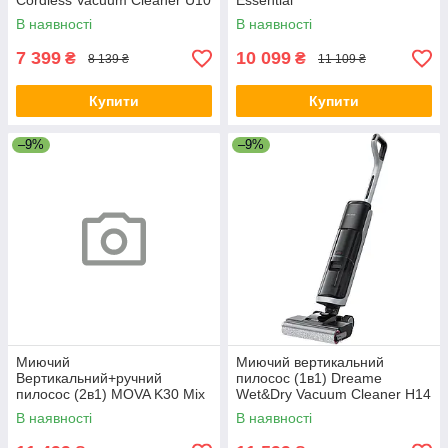
Cordless Vacuum Cleaner U10
Essential
(VPV20A)
В наявності
В наявності
7 399
10 099
₴
₴
8 139 ₴
11 109 ₴
Купити
Купити
–9%
–9%
Миючий
Миючий вертикальний
Вертикальний+ручний
пилосос (1в1) Dreame
пилосос (2в1) MOVA K30 Mix
Wet&Dry Vacuum Cleaner H14
(HMV24A)
AE
В наявності
В наявності