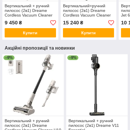
Вертикальний + ручний
Вертикальний+ручний
Верт
пилосос (2в1) Dreame
пилосос (2в1) Dreame
пило
Cordless Vacuum Cleaner
Cordless Vacuum Cleaner
Jet 
U20 (VPV11A)
T30
Vac
9 450
15 240
10 
₴
₴
Купити
Купити
Акційні пропозиції та новинки
–9%
–9%
Вертикальний + ручний
Вертикальний + ручний
пилосос (2в1) Dreame
пилосос (2в1) Dreame V11