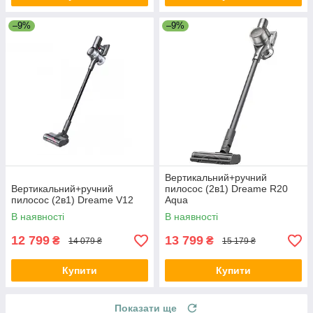
–9%
–9%
Вертикальний+ручний
Вертикальний+ручний
пилосос (2в1) Dreame R20
пилосос (2в1) Dreame V12
Aqua
В наявності
В наявності
12 799
13 799
₴
₴
14 079 ₴
15 179 ₴
Купити
Купити
Показати ще