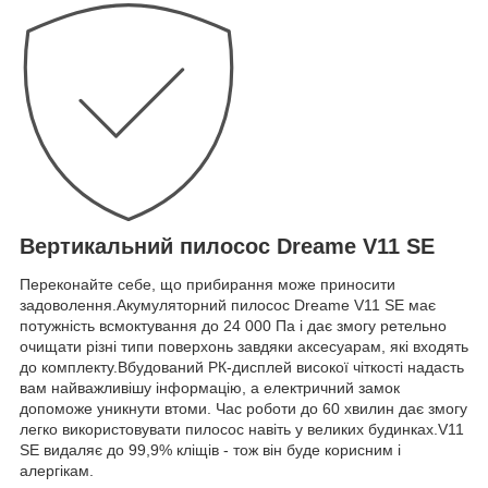
Вертикальний пилосос Dreame V11 SE
Переконайте себе, що прибирання може приносити
задоволення.Акумуляторний пилосос Dreame V11 SE має
потужність всмоктування до 24 000 Па і дає змогу ретельно
очищати різні типи поверхонь завдяки аксесуарам, які входять
до комплекту.Вбудований РК-дисплей високої чіткості надасть
вам найважливішу інформацію, а електричний замок
допоможе уникнути втоми. Час роботи до 60 хвилин дає змогу
легко використовувати пилосос навіть у великих будинках.V11
SE видаляє до 99,9% кліщів - тож він буде корисним і
алергікам.