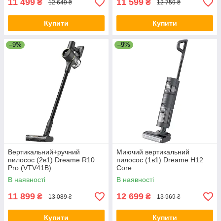
11 499
11 599
₴
₴
12 649 ₴
12 759 ₴
Купити
Купити
–9%
–9%
Вертикальний+ручний
Миючий вертикальний
пилосос (2в1) Dreame R10
пилосос (1в1) Dreame H12
Pro (VTV41B)
Core
В наявності
В наявності
11 899
12 699
₴
₴
13 089 ₴
13 969 ₴
Купити
Купити