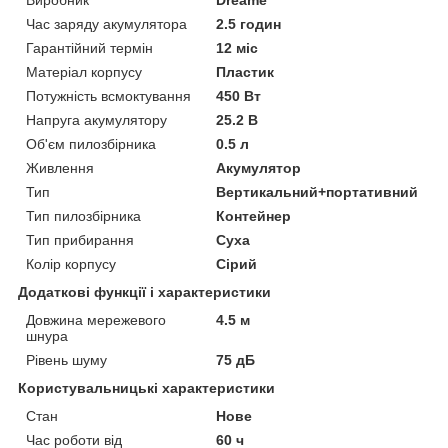
Час заряду акумулятора
2.5 годин
Гарантійний термін
12 міс
Матеріал корпусу
Пластик
Потужність всмоктування
450 Вт
Напруга акумулятору
25.2 В
Об'єм пилозбірника
0.5 л
Живлення
Акумулятор
Тип
Вертикальний+портативний
Тип пилозбірника
Контейнер
Тип прибирання
Суха
Колір корпусу
Сірий
Додаткові функції і характеристики
Довжина мережевого
4.5 м
шнура
Рівень шуму
75 дБ
Користувальницькі характеристики
Стан
Нове
Час роботи від
60 ч