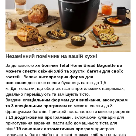
Незамінний помічник на вашій кухні
За допомогою
хлібопічки Tefal Home Bread Baguette
ви
можете спекти свіжий хліб та хрусткі багети для своїх
гостей
. Велика
антипригарна форма для
випікання
дозволяє спекти буханець вагою до 1,5
кг.
Дві
лопатки, що обертаються в протилежних напрямках,
ідеально перемішують та замішують тісто.
Завдяки
спеціальним формам для випікання, аксесуарам
та 3 спеціальним програмам
ви можете спекти до 8
французьких багетів. Пристрій постачається з книгою рецептів
з
13 додатковими програмами
, включаючи кулінарні для
приготування варення, пасти або домашнього тіста для
піци!
19 основних автоматичних програм
пристрою
включають: багет, чіабатта, грісіні, коржик, хліб для сендвічів,