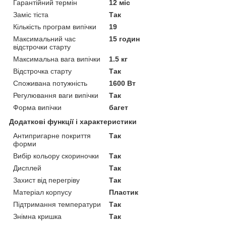
Гарантійний термін
12 міс
Заміс тіста
Так
Кількість програм випічки
19
Максимальний час
15 годин
відстрочки старту
Максимальна вага випічки
1.5 кг
Відстрочка старту
Так
Споживана потужність
1600 Вт
Регулювання ваги випічки
Так
Форма випічки
багет
Додаткові функції і характеристики
Антипригарне покриття
Так
форми
Вибір кольору скориночки
Так
Дисплей
Так
Захист від перегріву
Так
Матеріал корпусу
Пластик
Підтримання температури
Так
Знімна кришка
Так