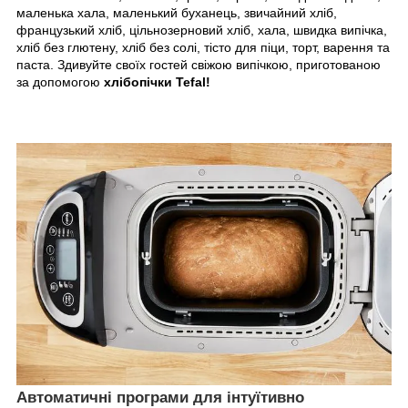
маленька хала, маленький буханець, звичайний хліб,
французький хліб, цільнозерновий хліб, хала, швидка випічка,
хліб без глютену, хліб без солі, тісто для піци, торт, варення та
паста. Здивуйте своїх гостей свіжою випічкою, приготованою
за допомогою
хлібопічки Tefal!
Автоматичні програми для інтуїтивно