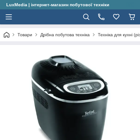
LuxMedia | інтернет-магазин побутової техніки
Товари
Дрібна побутова техніка
Техніка для кухні (рі