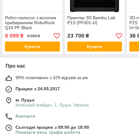
Робот-пилосос з вологим
Принтер 3D Bambu Lab
3D-
прибиранням RoboRock
P1S (PF001-U)
P2S
Q10 PF Black
U+S
8 099
23 700
36 
₴
₴
8 909 ₴
Купити
Купити
Про нас
99% позитивних з 329 відгуків за рік
Працює з 24.05.2017
м. Луцьк
Київський майдан, 1, Луцьк, Україна
Контакти
Сьогодні працює з 09:00 до 18:00
Показати весь графік роботи