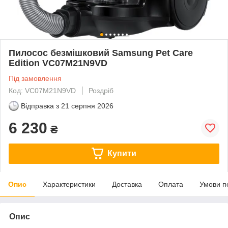
Пилосос безмішковий Samsung Pet Care
Edition VC07M21N9VD
Під замовлення
Код: VC07M21N9VD
Роздріб
Відправка з
21 серпня 2026
6 230
₴
Купити
Опис
Характеристики
Доставка
Оплата
Умови п
Опис