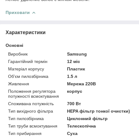
Приховати
Характеристики
Основні
Виробник
Samsung
Гарантійний термін
12 міс
Матеріал корпусу
Пластик
Об'єм пилозбірника
1.5 л
Живлення
Мережа 220В
Положення регулятора
корпус
потужності всмоктування
Споживана потужність
700 Вт
Тип вихідного фільтра
HEPA фільтр тонкої очистки)
Тип пилозбірника
Циклонний фільтр
Тип труби всмоктування
Телескопічна
Тип прибирання
Суха