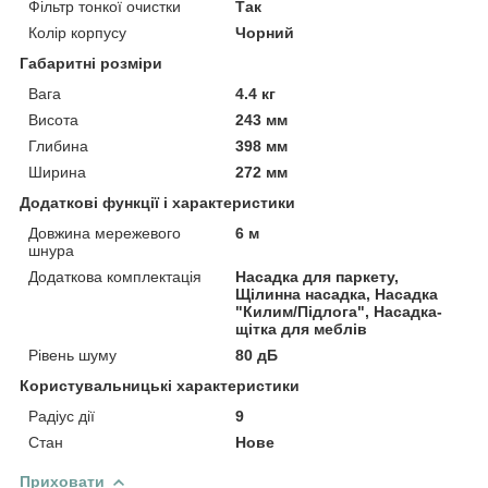
Фільтр тонкої очистки
Так
Колір корпусу
Чорний
Габаритні розміри
Вага
4.4 кг
Висота
243 мм
Глибина
398 мм
Ширина
272 мм
Додаткові функції і характеристики
Довжина мережевого
6 м
шнура
Додаткова комплектація
Насадка для паркету,
Щілинна насадка, Насадка
"Килим/Підлога", Насадка-
щітка для меблів
Рівень шуму
80 дБ
Користувальницькі характеристики
Радіус дії
9
Стан
Нове
Приховати