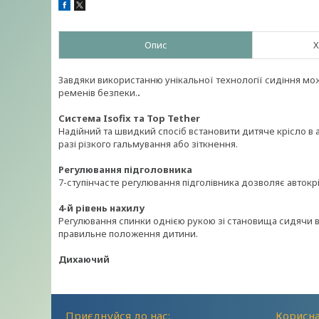
Опис
Х
Завдяки використанню унікальної технології сидіння мож
ременів безпеки.
.
Система Isofix та Top Tether
Надійний та швидкий спосіб встановити дитяче крісло в 
разі різкого гальмування або зіткнення.
Регулювання підголовника
7-ступінчасте регулювання підголівника дозволяє автокр
4-й рівень нахилу
Регулювання спинки однією рукою зі становища сидячи 
правильне положення дитини.
Дихаючий
Приєднуйся до нас:
Корисна