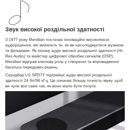
Звук високої роздільної здатності
З 1977 року Meridian постачає інноваційні високоякісні
аудіорішення, які змінюють те, як ви насолоджуєтеся музикою
та фільмами. Як піонер аудіо високої роздільної здатності (Hi-
Res Audio) та майстер цифрової обробки сигналів (DSP),
Meridian відіграв ключову роль у створенні та впровадженні
багатьох передових рішень.
Саундбар LG SPD7Y підтримує аудіо високої роздільної
здатності 24 біт/96 кГц. Це означає більшу точність звуку, щоб
ви чули все саме так, як воно мало бути почуте.