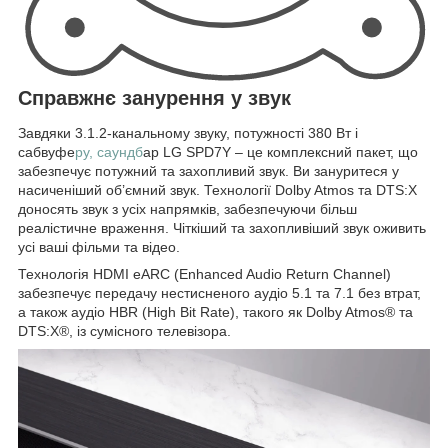
Справжнє занурення у звук
Завдяки 3.1.2-канальному звуку, потужності 380 Вт і
сабвуфе
ру, саундб
ар LG SPD7Y – це комплексний пакет, що
забезпечує потужний та захопливий звук. Ви зануритеся у
насиченіший об’ємний звук. Технології Dolby Atmos та DTS:X
доносять звук з усіх напрямків, забезпечуючи більш
реалістичне враження. Чіткіший та захопливіший звук оживить
усі ваші фільми та відео.
Технологія HDMI eARC (Enhanced Audio Return Channel)
забезпечує передачу нестисненого аудіо 5.1 та 7.1 без втрат,
а також аудіо HBR (High Bit Rate), такого як Dolby Atmos® та
DTS:X®, із сумісного телевізора.