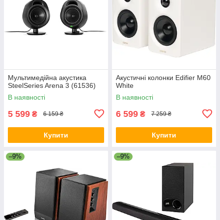
Мультимедійна акустика
Акустичні колонки Edifier M60
SteelSeries Arena 3 (61536)
White
В наявності
В наявності
5 599
6 599
₴
₴
6 159 ₴
7 259 ₴
Купити
Купити
–9%
–9%