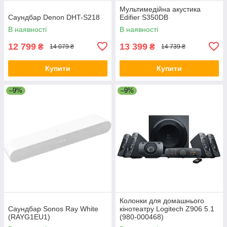
Мультимедійна акустика
Саундбар Denon DHT-S218
Edifier S350DB
В наявності
В наявності
12 799
13 399
₴
₴
14 079 ₴
14 739 ₴
Купити
Купити
–9%
–9%
Колонки для домашнього
Саундбар Sonos Ray White
кінотеатру Logitech Z906 5.1
(RAYG1EU1)
(980-000468)