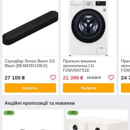
Саундбар Sonos Beam G2
Пральна машина
Пра
Black (BEAM2EU1BLK)
автоматична LG
авто
F2WV5N7S1E
F2W
27 100
21 399
24 
₴
₴
23 539 ₴
Купити
Купити
Акційні пропозиції та новинки
–9%
–9%