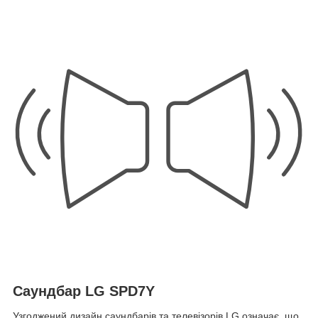
Саундбар LG SPD7Y
Узгоджений дизайн саундбарів та телевізорів LG означає, що