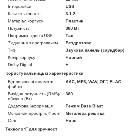
Інтерфейси
USB
Кількість каналів
3.1.2
Матеріал корпусу
Пластик
Потужність
380 Вт
Підтримка відео з USB
Так
З'єднання з програвачем
Бездротове
Тип
Звукова панель (саундбар)
Колір корпусу
Чорний
Dolby Digital
+
Користувальницькі характеристики
Відтворювані формати
ААС, MP3, WAV, ОГГ, FLAC
файлів
Вихідна потужність (RMS)/
380
обхідна (Вт)
Додаткова інформація
Режим Bass Blast
Основний пристрій: Фронт
Металева решітка
Стан
Нове
Технології для зручності