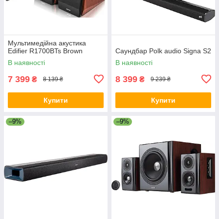
Мультимедійна акустика
Edifier R1700BTs Brown
Саундбар Polk audio Signa S2
В наявності
В наявності
7 399
8 399
₴
₴
8 139 ₴
9 239 ₴
Купити
Купити
–9%
–9%