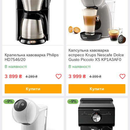
Капсульна кавоварка
Крапельна кавоварка Philips
еспресо Krups Nescafe Dolce
HD7546/20
Gusto Piccolo XS KP1A3AF0
В наявності
В наявності
3 899
3 999
₴
₴
4 289 ₴
4 399 ₴
Купити
Купити
–9%
–9%