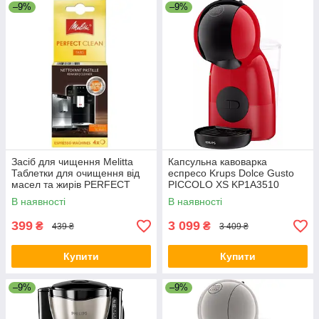
–9%
–9%
Засіб для чищення Melitta
Капсульна кавоварка
Таблетки для очищення від
еспресо Krups Dolce Gusto
масел та жирів PERFECT
PICCOLO XS KP1A3510
CLEAN 4 шт х 1,8 г
В наявності
В наявності
(4006508178599)
399
3 099
₴
₴
439 ₴
3 409 ₴
Купити
Купити
–9%
–9%