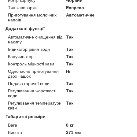
Колір корпусу
Чорний
Тип кавоварки
Еспресо
Приготування молочних
Автоматичне
напоїв
Додаткові функції
Автоматичне очищення від
Так
накипу
Індикатор рівня води
Так
Капучинатор
Так
Контроль міцності кави
Так
Одночасне приготування
Ні
двох чашок
Подача гарячої води
Так
Регулювання жорсткості
Так
води
Регулювання температури
Так
кави
Габаритні розміри
Вага
8 кг
Висота
371 мм