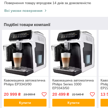
Повернення товару впродовж 14 днів за домовленістю
Всі умови повернення
Подібні товари компанії
Кавомашина автоматична
Кавомашина автоматична
Кав
Philips EP3343/90
Philips Series 3300
Phil
EP3343/50
EP2
20 999
20 499
13 
₴
₴
23 099 ₴
22 549 ₴
Купити
Купити