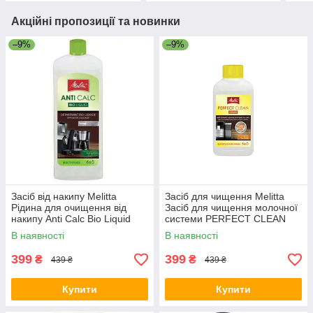
Акційні пропозиції та новинки
–9%
–9%
Засіб від накипу Melitta
Засіб для чищення Melitta
Рідина для очищення від
Засіб для чищення молочної
накипу Anti Calc Bio Liquid
системи PERFECT CLEAN
250 мл
250 мл (4006508202034)
В наявності
В наявності
399
399
₴
₴
439 ₴
439 ₴
Купити
Купити