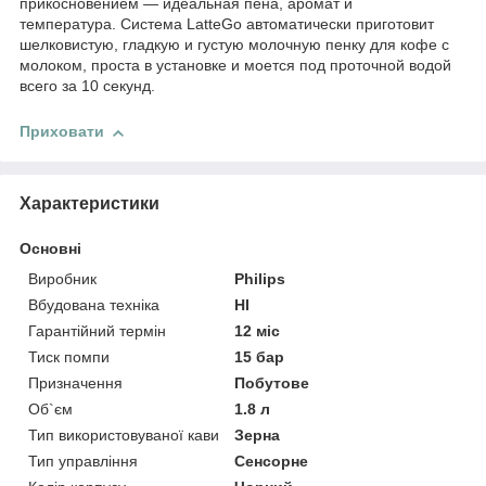
прикосновением — идеальная пена, аромат и
температура. Система LatteGo автоматически приготовит
шелковистую, гладкую и густую молочную пенку для кофе с
молоком, проста в установке и моется под проточной водой
всего за 10 секунд.
Приховати
Характеристики
Основні
Виробник
Philips
Вбудована техніка
НІ
Гарантійний термін
12 міс
Тиск помпи
15 бар
Призначення
Побутове
Об`єм
1.8 л
Тип використовуваної кави
Зерна
Тип управління
Сенсорне