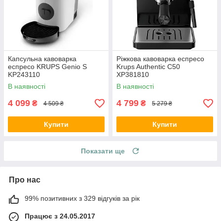
Капсульна кавоварка
Ріжкова кавоварка еспресо
еспресо KRUPS Genio S
Krups Authentic C50
KP243110
XP381810
В наявності
В наявності
4 099
4 799
₴
₴
4 509 ₴
5 279 ₴
Купити
Купити
Показати ще
Про нас
99% позитивних з 329 відгуків за рік
Працює з 24.05.2017