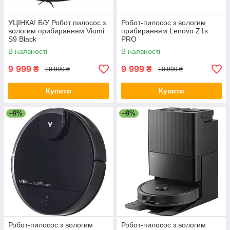
УЦІНКА! Б/У Робот пилосос з
Робот-пилосос з вологим
вологим прибиранням Viomi
прибиранням Lenovo Z1s
S9 Black
PRO
В наявності
В наявності
9 999
9 999
₴
₴
10 999 ₴
10 999 ₴
Купити
Купити
–9%
–9%
Робот-пилосос з вологим
Робот-пилосос з вологим