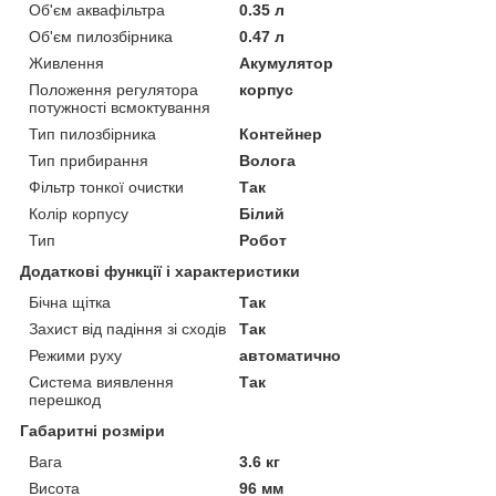
Об'єм аквафільтра
0.35 л
Об'єм пилозбірника
0.47 л
Живлення
Акумулятор
Положення регулятора
корпус
потужності всмоктування
Тип пилозбірника
Контейнер
Тип прибирання
Волога
Фільтр тонкої очистки
Так
Колір корпусу
Білий
Тип
Робот
Додаткові функції і характеристики
Бічна щітка
Так
Захист від падіння зі сходів
Так
Режими руху
автоматично
Система виявлення
Так
перешкод
Габаритні розміри
Вага
3.6 кг
Висота
96 мм