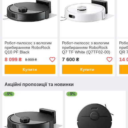
Робот-пилосос з вологим
Робот-пилосос з вологим
Робо
прибиранням RoboRock
прибиранням RoboRock
при
Q10 PF Black
Q7 TF White (Q7TF02-00)
QR 7
8 099
7 600
14 
₴
₴
8 909 ₴
Купити
Купити
Акційні пропозиції та новинки
–9%
–9%