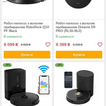
Робот-пилосос з вологим
Робот-пилосос з вологим
прибиранням RoboRock Q10
прибиранням Dreame D9
PF Black
PRO (RLS5-BL0)
В наявності
В наявності
8 099
8 399
₴
₴
8 909 ₴
9 239 ₴
Купити
Купити
–9%
–9%