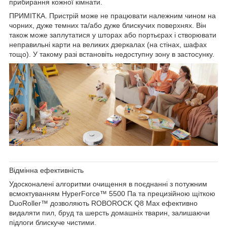
прибирання кожної кімнати.
ПРИМІТКА. Пристрій може не працювати належним чином на
чорних, дуже темних та/або дуже блискучих поверхнях. Він
також може заплутатися у шторах або портьєрах і створювати
неправильні карти на великих дзеркалах (на стінах, шафах
тощо). У такому разі встановіть недоступну зону в застосунку.
Відмінна ефективність
Удосконалені алгоритми очищення
в поєднанні з потужним
всмоктуванням HyperForce™ 5500 Па та прецизійною щіткою
DuoRoller™
дозволяють ROBOROCK Q8 Max ефективно
видаляти пил, бруд та шерсть домашніх тварин, залишаючи
підлоги блискуче чистими.