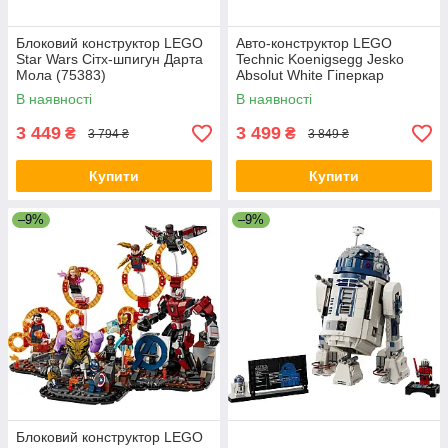
Блоковий конструктор LEGO
Авто-конструктор LEGO
Star Wars Сітх-шпигун Дарта
Technic Koenigsegg Jesko
Мола (75383)
Absolut White Гіперкар
(42184)
В наявності
В наявності
3 449
3 499
₴
₴
3 794 ₴
3 849 ₴
Купити
Купити
–9%
–9%
Блоковий конструктор LEGO