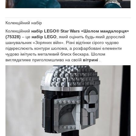
Колекційний набір
Колекційний
набір LEGO® Star Wars «Шолом мандалорця»
(75328)
– це
набір LEGO
, який оцінить будь-який дорослий
шанувальник «Зоряних війн». Різні відтінки сірого чудово
підкреслюють контури шолома, а розфарбовані елементи
чудово імітують металевий блиск бескара. Шолом
виглядатиме приголомшливо на своїй
вітрині
.