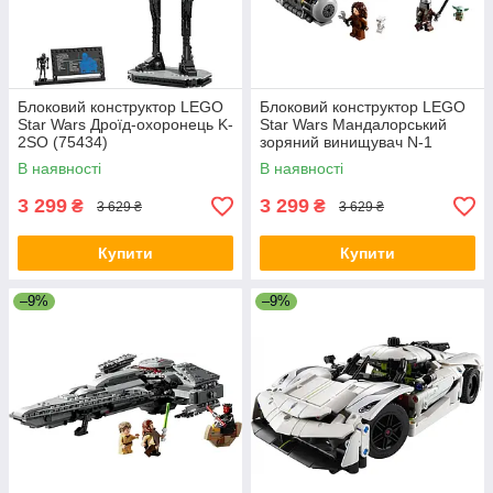
Блоковий конструктор LEGO
Блоковий конструктор LEGO
Star Wars Дроїд-охоронець K-
Star Wars Мандалорський
2SO (75434)
зоряний винищувач N-1
(75325)
В наявності
В наявності
3 299
3 299
₴
₴
3 629 ₴
3 629 ₴
Купити
Купити
–9%
–9%