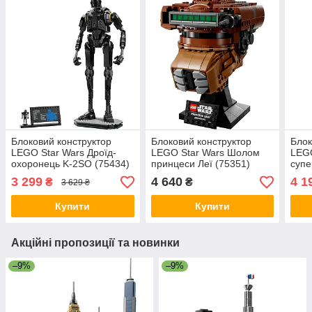
Блоковий конструктор
Блоковий конструктор
Блок
LEGO Star Wars Дроїд-
LEGO Star Wars Шолом
LEGO
охоронець K-2SO (75434)
принцеси Леї (75351)
супе
(753
3 299
4 640
4 1
₴
₴
3 629 ₴
Купити
Купити
Акційні пропозиції та новинки
–9%
–9%