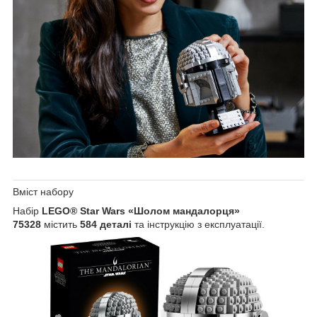
Вміст набору
Набір
LEGO® Star Wars «Шолом мандалорця»
75328
містить
584 деталі
та інструкцію з експлуатації.