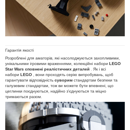
Гарантія якості
Розроблені для аматорів, які насолоджуються захопливими,
унікальними ігровими враженнями,
колекційні набори
LEGO
Star Wars сповнені
реалістичних деталей
. Як і всі
набори
LEGO
, вони проходять серію випробувань, щоб
гарантувати відповідність
суворим
стандартам безпеки та
галузевим стандартам, тож ви можете бути впевнені, що
цеглинки поєднуються, надійно з'єднуються та міцно
тримаються разом.