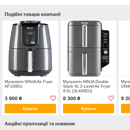
Подібні товари компанії
Мультипіч NINJA Air Fryer
Мультипіч NINJA Double
Муль
AF100EU
Stack XL 2-Level Air Fryer
ON4
9.5L (SL400EU)
3 900
8 300
9 2
₴
₴
Купити
Купити
Акційні пропозиції та новинки