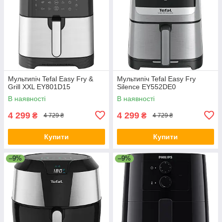
Мультипіч Tefal Easy Fry &
Мультипіч Tefal Easy Fry
Grill XXL EY801D15
Silence EY552DE0
В наявності
В наявності
4 299
4 299
₴
₴
4 729 ₴
4 729 ₴
Купити
Купити
–9%
–9%