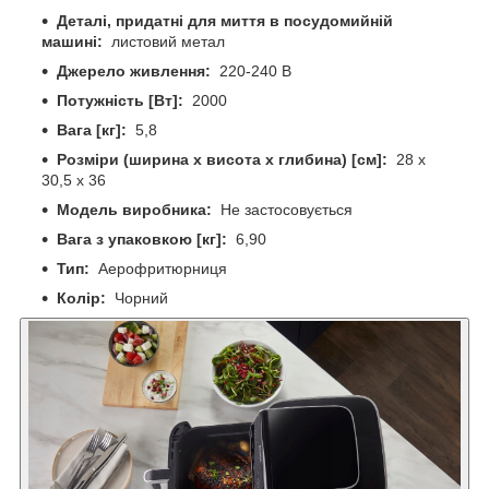
Деталі, придатні для миття в посудомийній
машині:
листовий метал
Джерело живлення:
220-240 В
Потужність [Вт]:
2000
Вага [кг]:
5,8
Розміри (ширина х висота х глибина) [см]:
28 х
30,5 х 36
Модель виробника:
Не застосовується
Вага з упаковкою [кг]:
6,90
Тип:
Аерофритюрниця
Колір:
Чорний