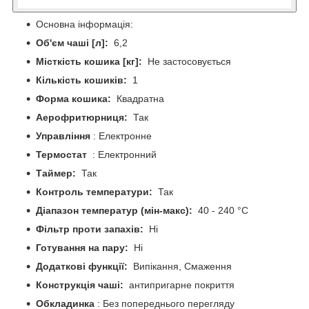
Основна інформація:
Об'єм чаші [л]:
6,2
Місткість кошика [кг]:
Не застосовується
Кількість кошиків:
1
Форма кошика:
Квадратна
Аерофритюрниця:
Так
Управління
: Електронне
Термостат
: Електронний
Таймер:
Так
Контроль температури:
Так
Діапазон температур (мін-макс):
40 - 240 °C
Фільтр проти запахів:
Ні
Готування на пару:
Ні
Додаткові функції:
Випікання, Смаження
Конструкція чаші:
антипригарне покриття
Обкладинка
: Без попереднього перегляду