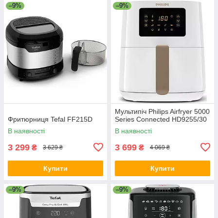
–9%
–9%
Мультипіч Philips Airfryer 5000
Фритюрниця Tefal FF215D
Series Connected HD9255/30
В наявності
В наявності
3 299
3 699
₴
₴
3 629 ₴
4 069 ₴
Купити
Купити
–9%
–9%