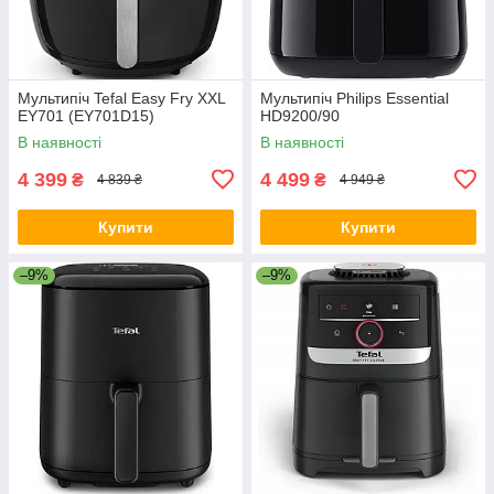
Мультипіч Tefal Easy Fry XXL
Мультипіч Philips Essential
EY701 (EY701D15)
HD9200/90
В наявності
В наявності
4 399
4 499
₴
₴
4 839 ₴
4 949 ₴
Купити
Купити
–9%
–9%