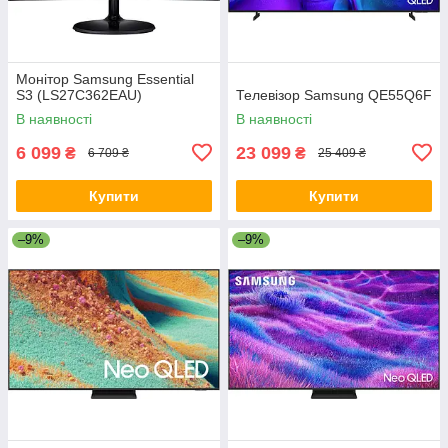
Монітор Samsung Essential
S3 (LS27C362EAU)
Телевізор Samsung QE55Q6F
В наявності
В наявності
6 099
23 099
₴
₴
6 709 ₴
25 409 ₴
Купити
Купити
–9%
–9%