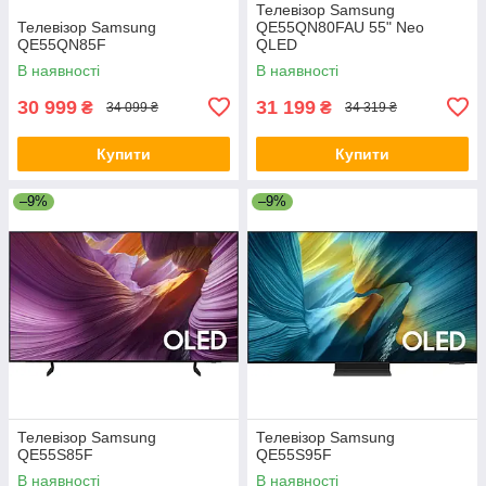
Телевізор Samsung
Телевізор Samsung
QE55QN80FAU 55" Neo
QE55QN85F
QLED
В наявності
В наявності
30 999
31 199
₴
₴
34 099 ₴
34 319 ₴
Купити
Купити
–9%
–9%
Телевізор Samsung
Телевізор Samsung
QE55S85F
QE55S95F
В наявності
В наявності