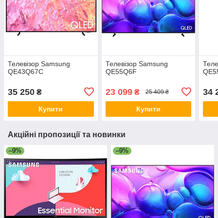
Телевізор Samsung
Телевізор Samsung
Теле
QE43Q67C
QE55Q6F
QE5
35 250
23 099
34 
₴
₴
25 409 ₴
Купити
Купити
Акційні пропозиції та новинки
–9%
–9%