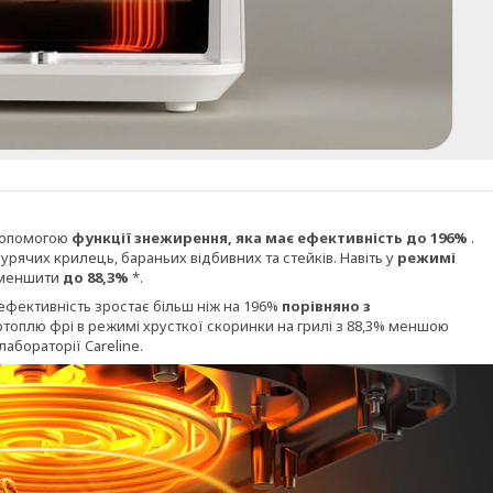
допомогою
функції знежирення, яка має ефективність до 196%
.
рячих крилець, бараньих відбивних та стейків. Навіть у
режимі
 зменшити
до 88,3%
*.
ефективність зростає більш ніж на 196%
порівняно з
артоплю фрі в режимі хрусткої скоринки на грилі з 88,3% меншою
лабораторії Careline.