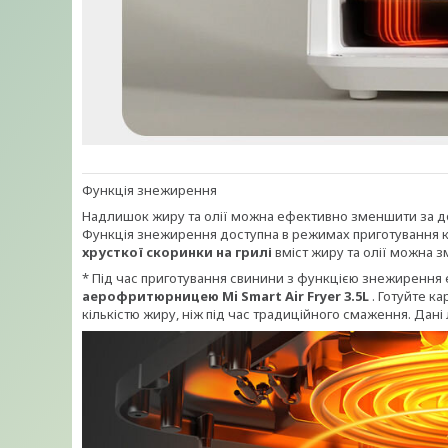
Функція знежирення
Надлишок жиру та олії можна ефективно зменшити за 
Функція знежирення доступна в режимах приготування ку
хрусткої скоринки на грилі
вміст жиру та олії можна
* Під час приготування свинини з функцією знежирення 
аерофритюрницею Mi Smart Air Fryer 3.5L
. Готуйте к
кількістю жиру, ніж під час традиційного смаження. Дані 