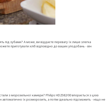
ять під зубами? А може, ви віддаєте перевагу їх лише злегка
можете приготувати хліб відповідно до ваших уподобань - він
стали з морозильної камери? Philips HD2582/00 впорається з цією
ін автоматично їх розморозить, а потім ідеально підсмажить - ніщо не