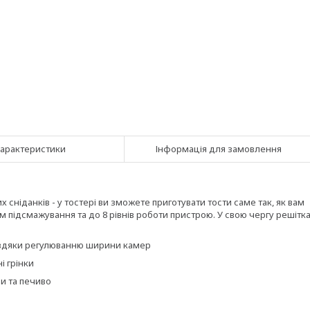
арактеристики
Інформація для замовлення
сніданків - у тостері ви зможете приготувати тости саме так, як вам
підсмажування та до 8 рівнів роботи пристрою. У свою чергу решітк
авдяки регулюванню ширини камер
і грінки
ни та печиво