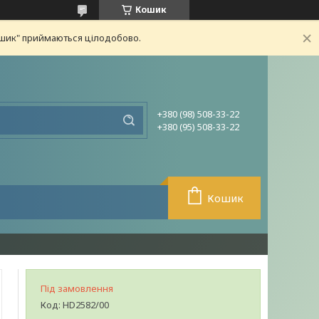
Кошик
ошик" приймаються цілодобово.
+380 (98) 508-33-22
+380 (95) 508-33-22
Кошик
Під замовлення
Код:
HD2582/00