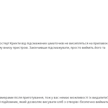
остер! Крихти від підсмажених шматочків не висипляться на прилавок
у внизу пристрою. Закінчивши підсмажувати, просто вийміть його та
камерами після приготування, тож у вас немає можливості їх видалити
 підйомник, який дозволяє висувати хліб з отворів і безпечно виймат