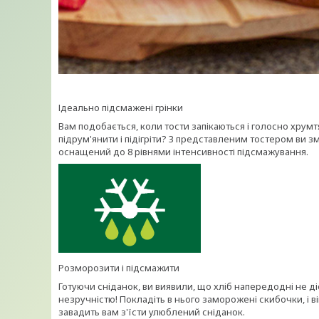
Ідеально підсмажені грінки
Вам подобається, коли тости запікаються і голосно хрумт
підрум'янити і підігріти? З представленим тостером ви з
оснащений до 8 рівнями інтенсивності підсмажування.
Розморозити і підсмажити
Готуючи сніданок, ви виявили, що хліб напередодні не ді
незручністю! Покладіть в нього заморожені скибочки, і в
завадить вам з'їсти улюблений сніданок.