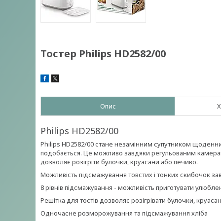
Тостер Philips HD2582/00
Опис
Х
Philips HD2582/00
Philips HD2582/00 стане незамінним супутником щоденних 
подобається. Це можливо завдяки регульованим камерам 
дозволяє розігріти булочки, круасани або печиво.
Можливість підсмажування товстих і тонких скибочок з
8 рівнів підсмажування - можливість приготувати улюблен
Решітка для тостів дозволяє розігрівати булочки, круаса
Одночасне розморожування та підсмажування хліба