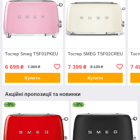
Тостер Smeg TSF01PKEU
Тостер SMEG TSF02CREU
Тос
6 699
7 399
7 4
₴
₴
7 369 ₴
8 139 ₴
Купити
Купити
Акційні пропозиції та новинки
–9%
–9%