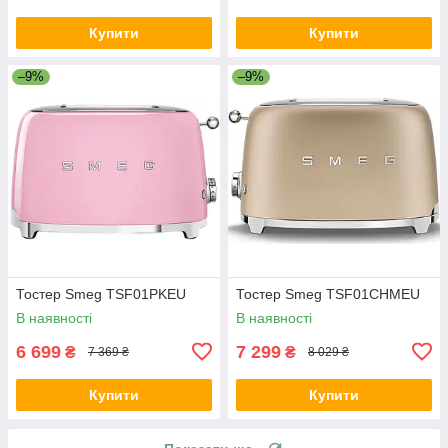
Купити
Купити
–9%
–9%
Тостер Smeg TSF01PKEU
Тостер Smeg TSF01CHMEU
В наявності
В наявності
6 699
7 299
₴
₴
7 369 ₴
8 029 ₴
Купити
Купити