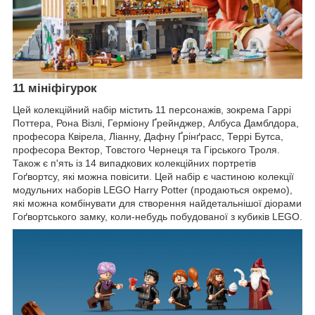
11 мініфігурок
Цей колекційний набір містить 11 персонажів, зокрема Гаррі
Поттера, Рона Візлі, Герміону Ґрейнджер, Албуса Дамблдора,
професора Квірела, Ліанну, Дафну Ґрінґрасс, Террі Бутса,
професора Вектор, Товстого Чернеця та Гірського Троля.
Також є п'ять із 14 випадкових колекційних портретів
Гоґвортсу, які можна повісити. Цей набір є частиною колекції
модульних наборів LEGO Harry Potter (продаються окремо),
які можна комбінувати для створення найдетальнішої діорами
Гоґвортського замку, коли-небудь побудованої з кубиків LEGO.