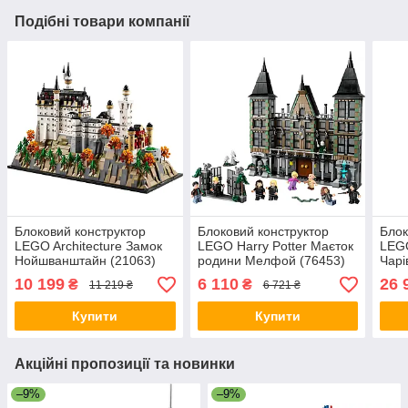
Подібні товари компанії
Блоковий конструктор
Блоковий конструктор
Блок
LEGO Architecture Замок
LEGO Harry Potter Маєток
LEGO
Нойшванштайн (21063)
родини Мелфой (76453)
Чарі
(764
10 199
6 110
26 
₴
₴
11 219 ₴
6 721 ₴
Купити
Купити
Акційні пропозиції та новинки
–9%
–9%