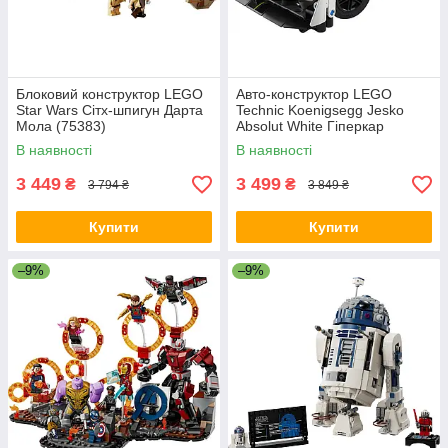
Блоковий конструктор LEGO
Авто-конструктор LEGO
Star Wars Сітх-шпигун Дарта
Technic Koenigsegg Jesko
Мола (75383)
Absolut White Гіперкар
(42184)
В наявності
В наявності
3 449
3 499
₴
₴
3 794 ₴
3 849 ₴
Купити
Купити
–9%
–9%