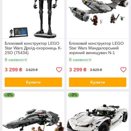
Блоковий конструктор LEGO
Блоковий конструктор LEGO
Star Wars Дроїд-охоронець K-
Star Wars Мандалорський
2SO (75434)
зоряний винищувач N-1
(75325)
В наявності
В наявності
3 299
3 299
₴
₴
3 629 ₴
3 629 ₴
Купити
Купити
–9%
–9%