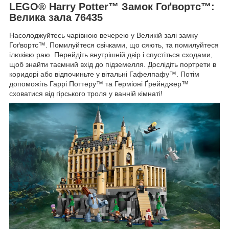
LEGO® Harry Potter™ Замок Гоґвортс™:
Велика зала 76435
Насолоджуйтесь чарівною вечерею у Великій залі замку
Гоґвортс™. Помилуйтеся свічками, що сяють, та помилуйтеся
ілюзією раю. Перейдіть внутрішній двір і спустіться сходами,
щоб знайти таємний вхід до підземелля. Дослідіть портрети в
коридорі або відпочиньте у вітальні Гафелпафу™. Потім
допоможіть Гаррі Поттеру™ та Герміоні Ґрейнджер™
сховатися від гірського троля у ванній кімнаті!