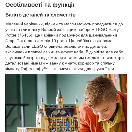
Особливості та функції
Багато деталей та елементів
Маленькі чарівники, відьми та маґли можуть приєднатися до
учнів та вчителів у Великій залі з цим набором LEGO Harry
Potter (76435). Це чарівний подарунок для шанувальників
Гаррі Поттера віком від 10 років. Ця найбільша діорама
Великої зали LEGO сповнена реалістичних деталей,
включаючи плавучі свічки та ефект неба. Відкрийте для себе
внутрішній двір та підземелля з таємним входом, а також три
деталізовані кімнати – ванну кімнату, коридор та спільну
кімнату Гафелпафу™ – які висуваються для зручної гри.