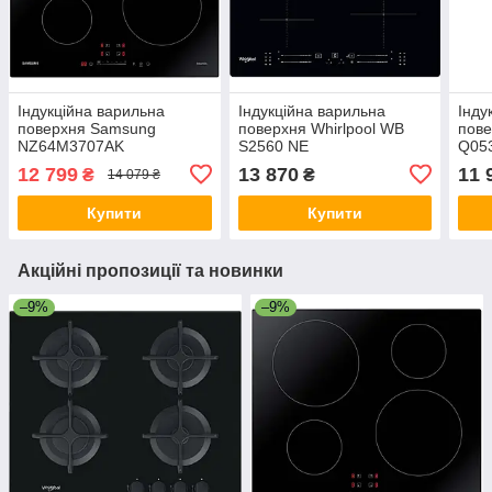
Індукційна варильна
Індукційна варильна
Інду
поверхня Samsung
поверхня Whirlpool WB
пове
NZ64M3707AK
S2560 NE
Q05
12 799
13 870
11 
₴
₴
14 079 ₴
Купити
Купити
Акційні пропозиції та новинки
–9%
–9%