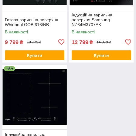
Індукційна варильна
Газова варильна поверхня
поверхня Samsung
Whirlpool GOB 616/NB
NZ64M3707AK
В наявності
В наявності
9 799
12 799
₴
₴
10 779 ₴
14 079 ₴
Купити
Купити
–9%
Індукційна варильна