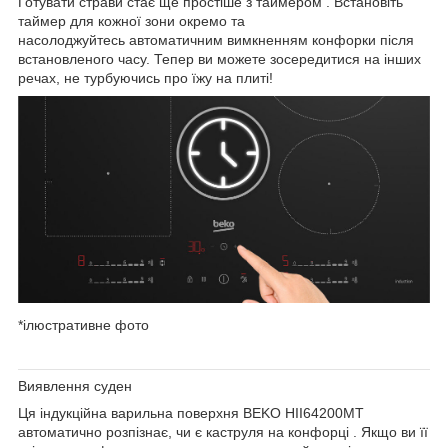
Готувати страви стає ще простіше
з
таймером .
Встановіть
таймер для кожної зони окремо
та
насолоджуйтесь
автоматичним вимкненням
конфорки після
встановленого часу. Тепер ви можете зосередитися на інших
речах, не турбуючись про їжу на плиті!
*ілюстративне фото
Виявлення суден
Ця
індукційна варильна поверхня BEKO HII64200MT
автоматично розпізнає, чи є каструля на конфорці
. Якщо ви її