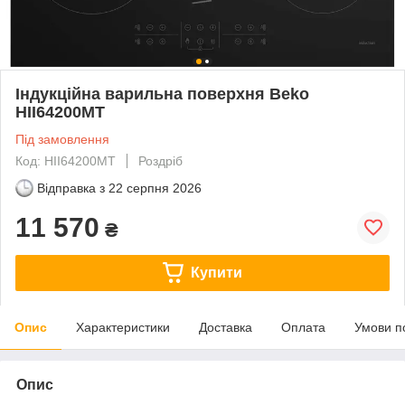
Індукційна варильна поверхня Beko
HII64200MT
Під замовлення
Код: HII64200MT
Роздріб
Відправка з
22 серпня 2026
11 570
₴
Купити
Опис
Характеристики
Доставка
Оплата
Умови п
Опис