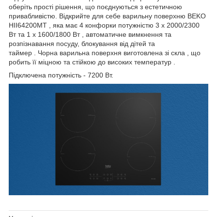
оберіть прості рішення, що поєднуються з естетичною
привабливістю. Відкрийте для себе варильну поверхню
BEKO
HII64200MT
, яка має
4 конфорки потужністю 3 x 2000/2300
Вт та 1 x 1600/1800 Вт
,
автоматичне вимкнення та
розпізнавання посуду, блокування від дітей та
таймер
.
Чорна
варильна поверхня виготовлена зі
скла
, що
робить її
міцною та стійкою до високих температур
.
Підключена потужність -
7200
Вт.