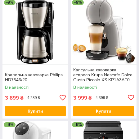
–9%
–9%
Капсульна кавоварка
Крапельна кавоварка Philips
еспресо Krups Nescafe Dolce
HD7546/20
Gusto Piccolo XS KP1A3AF0
В наявності
В наявності
3 899
3 999
₴
₴
4 289 ₴
4 399 ₴
Купити
Купити
–9%
–9%