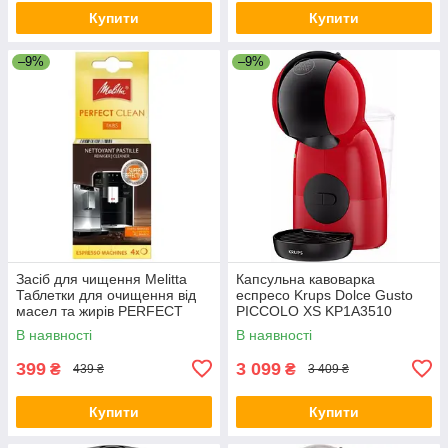
Купити
Купити
–9%
–9%
Засіб для чищення Melitta
Капсульна кавоварка
Таблетки для очищення від
еспресо Krups Dolce Gusto
масел та жирів PERFECT
PICCOLO XS KP1A3510
CLEAN 4 шт х 1,8 г
В наявності
В наявності
(4006508178599)
399
3 099
₴
₴
439 ₴
3 409 ₴
Купити
Купити