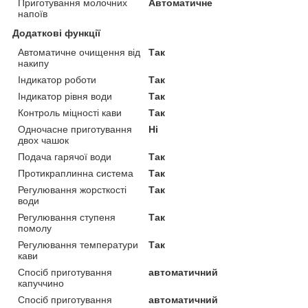
Приготування молочних
Автоматичне
напоїв
Додаткові функції
Автоматичне очищення від
Так
накипу
Індикатор роботи
Так
Індикатор рівня води
Так
Контроль міцності кави
Так
Одночасне приготування
Ні
двох чашок
Подача гарячої води
Так
Протикраплинна система
Так
Регулювання жорсткості
Так
води
Регулювання ступеня
Так
помолу
Регулювання температури
Так
кави
Спосіб приготування
автоматичний
капуччино
Спосіб приготування
автоматичний