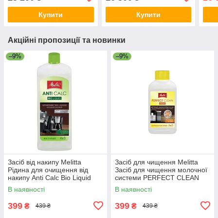
Купити
Купити
Акційні пропозиції та новинки
–9%
–9%
Засіб від накипу Melitta
Засіб для чищення Melitta
Рідина для очищення від
Засіб для чищення молочної
накипу Anti Calc Bio Liquid
системи PERFECT CLEAN
250 мл
250 мл (4006508202034)
В наявності
В наявності
399
399
₴
₴
439 ₴
439 ₴