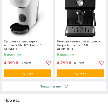
Капсульна кавоварка
Ріжкова кавоварка еспресо
еспресо KRUPS Genio S
Krups Authentic C50
KP243110
XP381810
В наявності
В наявності
4 099
4 799
₴
₴
4 509 ₴
5 279 ₴
Купити
Купити
Показати ще
Про нас