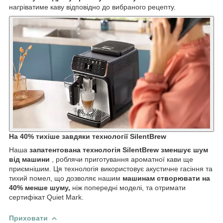
нагріватиме каву відповідно до вибраного рецепту.
На 40% тихіше завдяки технології SilentBrew
Наша
запатентована
технологія SilentBrew зменшує шум
від машини
, роблячи приготування ароматної кави ще
приємнішим. Ця технологія використовує акустичне гасіння та
тихий помел, що дозволяє нашим
машинам створювати на
40% менше шуму,
ніж попередні моделі, та отримати
сертифікат Quiet Mark.
Приховати