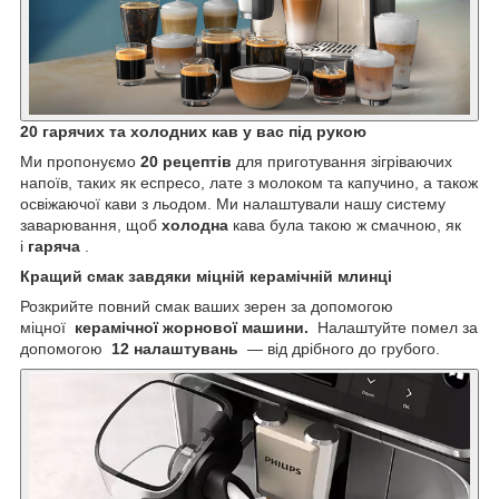
20 гарячих та холодних кав у вас під рукою
Ми пропонуємо
20 рецептів
для приготування зігріваючих
напоїв, таких як еспресо, лате з молоком та капучино, а також
освіжаючої кави з льодом. Ми налаштували нашу систему
заварювання, щоб
холодна
кава була такою ж смачною, як
і
гаряча
.
Кращий смак завдяки міцній керамічній млинці
Розкрийте повний смак ваших зерен за допомогою
міцної
керамічної жорнової машини.
Налаштуйте помел за
допомогою
12 налаштувань
— від дрібного до грубого.