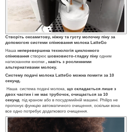
Створіть оксамитову, ніжну та густу молочну піну за
допомогою системи спінювання молока LatteGo
Наша
неперевершена технологія циклонного
спінювання
створює
шовковисто-гладку піну
одним
натисканням кнопки
, навіть з рослинними
альтернативами молоку.
Систему подачі молока LatteGo можна помити за 10
секунд.
Наша система подачі молока,
що складається лише з
двох частин і не має трубочок,
очищається за 10
секунд
під краном або в посудомийній машині. Philips не
пропонує функцію автоматичного очищення, оскільки вона
все одно потребує додаткового очищення.