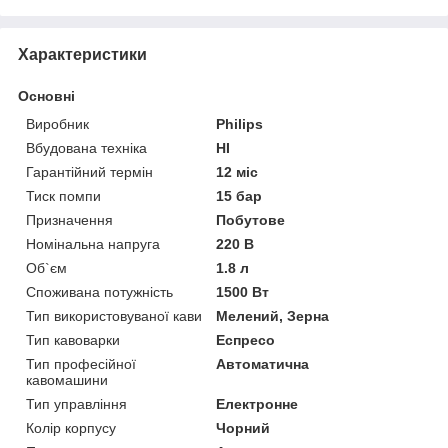
Характеристики
Основні
Виробник
Philips
Вбудована техніка
НІ
Гарантійний термін
12 міс
Тиск помпи
15 бар
Призначення
Побутове
Номінальна напруга
220 В
Об`єм
1.8 л
Споживана потужність
1500 Вт
Тип використовуваної кави
Мелений, Зерна
Тип кавоварки
Еспресо
Тип професійної
Автоматична
кавомашини
Тип управління
Електронне
Колір корпусу
Чорний