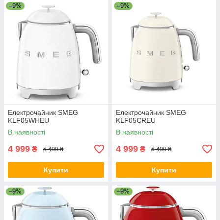
–9%
–9%
Електрочайник SMEG
Електрочайник SMEG
KLF05WHEU
KLF05CREU
В наявності
В наявності
4 999
4 999
₴
₴
5 499 ₴
5 499 ₴
Купити
Купити
–9%
–9%