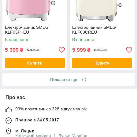
Електрочайник SMEG
Електрочайник SMEG
KLF05PKEU
KLF03CREU
В наявності
В наявності
5 399
5 999
₴
₴
5 939 ₴
6 599 ₴
Купити
Купити
Показати ще
Про нас
99% позитивних з 328 відгуків за рік
Працює з 24.05.2017
м. Луцьк
Київський майдан, 1, Луцьк, Україна