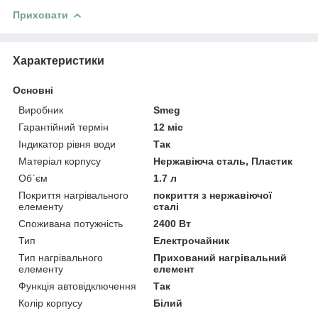
Приховати
Характеристики
Основні
Виробник
Smeg
Гарантійний термін
12 міс
Індикатор рівня води
Так
Матеріал корпусу
Нержавіюча сталь, Пластик
Об`єм
1.7 л
Покриття нагрівального
покриття з нержавіючої
елементу
сталі
Споживана потужність
2400 Вт
Тип
Електрочайник
Тип нагрівального
Прихований нагрівальний
елементу
елемент
Функція автовідключення
Так
Колір корпусу
Білий