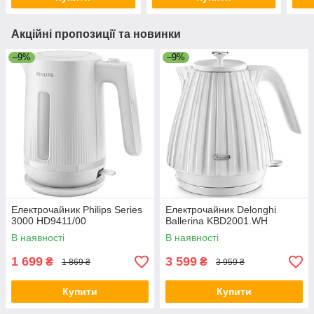
Акційні пропозиції та новинки
–9%
–9%
Електрочайник Philips Series
Електрочайник Delonghi
3000 HD9411/00
Ballerina KBD2001.WH
В наявності
В наявності
1 699
3 599
₴
₴
1 869 ₴
3 959 ₴
Купити
Купити