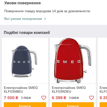
Умови повернення
Повернення товару впродовж 14 днів за домовленістю
Всі умови повернення
Подібні товари компанії
Електрочайник SMEG
Електрочайник SMEG
Еле
KLF03NBEU
KLF03RDEU
KLF
7 000
6 399
8 2
₴
₴
7 700 ₴
7 039 ₴
Купити
Купити