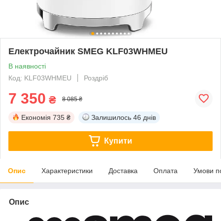
Електрочайник SMEG KLF03WHMEU
В наявності
Код: KLF03WHMEU
Роздріб
7 350
₴
8 085 ₴
Економія
735 ₴
Залишилось
46 днів
Купити
Опис
Характеристики
Доставка
Оплата
Умови п
Опис