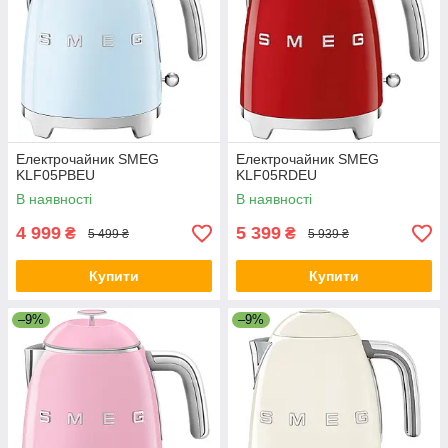
Електрочайник SMEG
Електрочайник SMEG
KLF05PBEU
KLF05RDEU
В наявності
В наявності
4 999
5 399
₴
₴
5 499 ₴
5 939 ₴
Купити
Купити
–9%
–9%