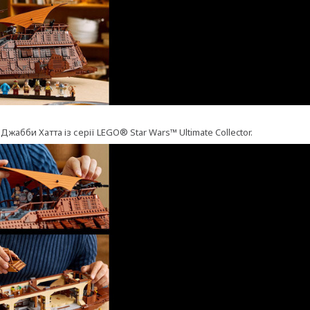
абби Хатта із серії LEGO® Star Wars™ Ultimate Collector.