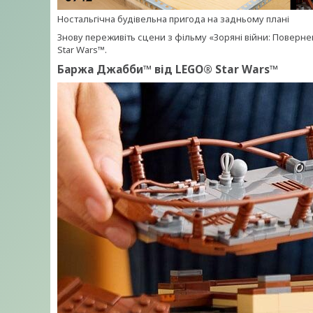
Ностальгічна будівельна пригода на задньому плані
Знову переживіть сцени з фільму «Зоряні війни: Поверн
Star Wars™.
Баржа Джабби™ від LEGO® Star Wars™