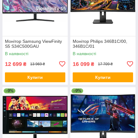
Монітор Samsung ViewFinity
Монітор Philips 346B1C/00,
S5 S34C500GAU
346B1C/01
В наявності
В наявності
12 699
16 099
₴
₴
13 969 ₴
17 709 ₴
Купити
Купити
–9%
–9%