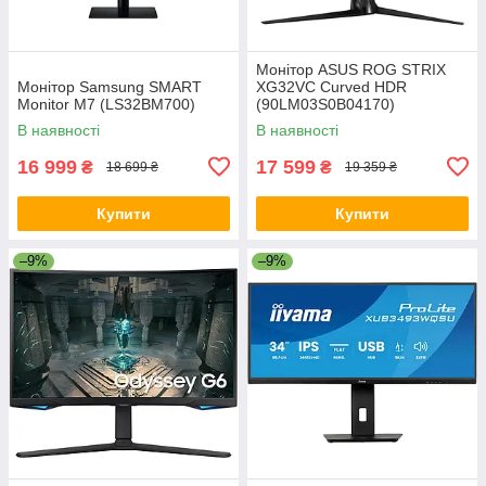
Монітор ASUS ROG STRIX
Монітор Samsung SMART
XG32VC Curved HDR
Monitor M7 (LS32BM700)
(90LM03S0B04170)
В наявності
В наявності
16 999
17 599
₴
₴
18 699 ₴
19 359 ₴
Купити
Купити
–9%
–9%