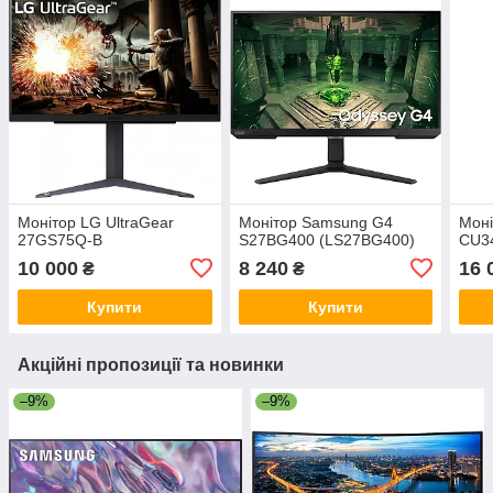
Монітор LG UltraGear
Монітор Samsung G4
Мон
27GS75Q-B
S27BG400 (LS27BG400)
CU3
10 000
8 240
16 
₴
₴
Купити
Купити
Акційні пропозиції та новинки
–9%
–9%