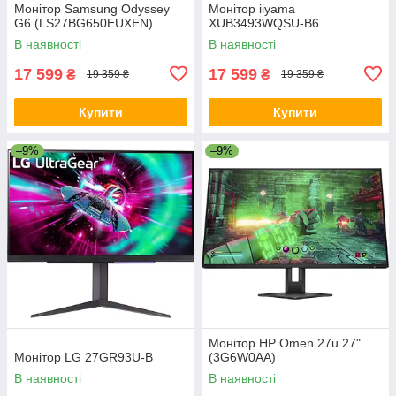
Монітор Samsung Odyssey
Монітор iiyama
G6 (LS27BG650EUXEN)
XUB3493WQSU-B6
В наявності
В наявності
17 599
17 599
₴
₴
19 359 ₴
19 359 ₴
Купити
Купити
–9%
–9%
Монітор HP Omen 27u 27"
Монітор LG 27GR93U-B
(3G6W0AA)
В наявності
В наявності