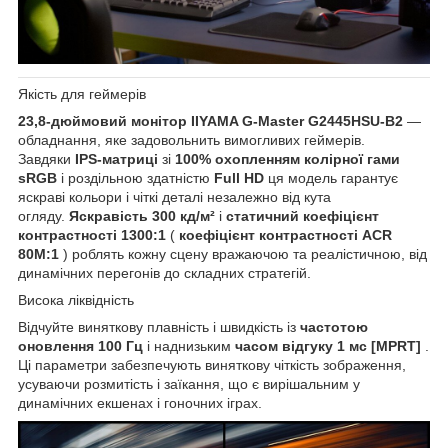
Якість для геймерів
23,8-дюймовий монітор IIYAMA G-Master G2445HSU-B2
—
обладнання, яке задовольнить вимогливих геймерів.
Завдяки
IPS-матриці
зі
100% охопленням колірної гами
sRGB
і роздільною здатністю
Full HD
ця модель гарантує
яскраві кольори і чіткі деталі незалежно від кута
огляду.
Яскравість 300 кд/м²
і
статичний коефіцієнт
контрастності 1300:1
(
коефіцієнт контрастності ACR
80M:1
) роблять кожну сцену вражаючою та реалістичною, від
динамічних перегонів до складних стратегій.
Висока ліквідність
Відчуйте виняткову плавність і швидкість із
частотою
оновлення 100 Гц
і наднизьким
часом відгуку 1 мс [MPRT]
.
Ці параметри забезпечують виняткову чіткість зображення,
усуваючи розмитість і заїкання, що є вирішальним у
динамічних екшенах і гоночних іграх.