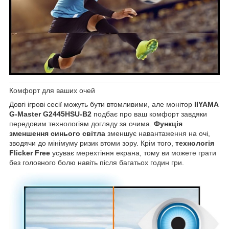
Комфорт для ваших очей
Довгі ігрові сесії можуть бути втомливими, але монітор
IIYAMA
G-Master G2445HSU-B2
подбає про ваш комфорт завдяки
передовим технологіям догляду за очима.
Функція
зменшення синього світла
зменшує навантаження на очі,
зводячи до мінімуму ризик втоми зору. Крім того,
технологія
Flicker Free
усуває мерехтіння екрана, тому ви можете грати
без головного болю навіть після багатьох годин гри.