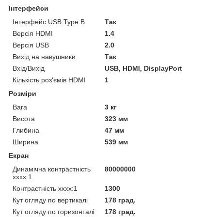
Інтерфейси
Інтерфейс USB Type B
Так
Версія HDMI
1.4
Версія USB
2.0
Вихід на навушники
Так
Вхід/Вихід
USB, HDMI, DisplayPort
Кількість роз'ємів HDMI
1
Розміри
Вага
3 кг
Висота
323 мм
Глибина
47 мм
Ширина
539 мм
Екран
Динамічна контрастність
80000000
хххх:1
Контрастність хххх:1
1300
Кут огляду по вертикалі
178 град.
Кут огляду по горизонталі
178 град.