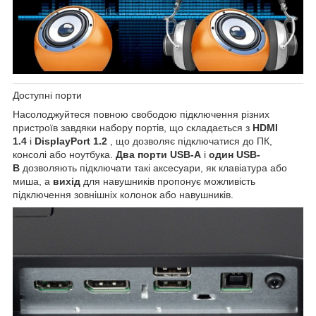
Доступні порти
Насолоджуйтеся повною свободою підключення різних
пристроїв завдяки набору портів, що складається з
HDMI
1.4
і
DisplayPort 1.2
, що дозволяє підключатися до ПК,
консолі або ноутбука.
Два порти USB-A
і
один USB-
B
дозволяють підключати такі аксесуари, як клавіатура або
миша, а
вихід
для навушників пропонує можливість
підключення зовнішніх колонок або навушників.