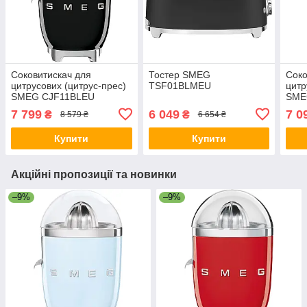
Соковитискач для
Тостер SMEG
Соко
цитрусових (цитрус-прес)
TSF01BLMEU
цитр
SMEG CJF11BLEU
SME
7 799
6 049
7 0
₴
₴
8 579 ₴
6 654 ₴
Купити
Купити
Акційні пропозиції та новинки
–9%
–9%