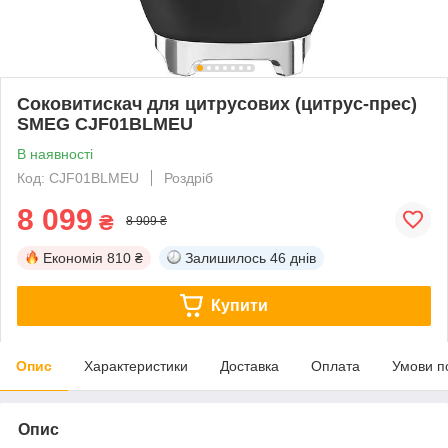
Соковитискач для цитрусових (цитрус-прес)
SMEG CJF01BLMEU
В наявності
Код: CJF01BLMEU
Роздріб
8 099
₴
8 909 ₴
Економія
810 ₴
Залишилось
46 днів
Купити
Опис
Характеристики
Доставка
Оплата
Умови п
Опис