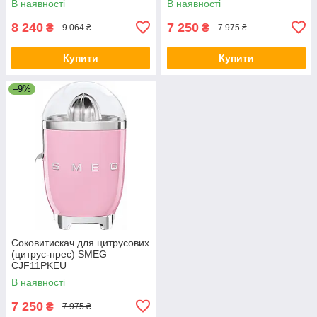
В наявності
В наявності
8 240
7 250
₴
₴
9 064 ₴
7 975 ₴
Купити
Купити
–9%
Соковитискач для цитрусових
(цитрус-прес) SMEG
CJF11PKEU
В наявності
7 250
₴
7 975 ₴