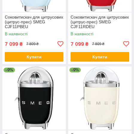
Соковитискач для цитрусових
Соковитискач для цитрусових
(цитрус-прес) SMEG
(цитрус-прес) SMEG
CJF11PBEU
CJF11RDEU
В наявності
В наявності
7 099
7 099
₴
₴
7 809 ₴
7 809 ₴
Купити
Купити
–9%
–9%