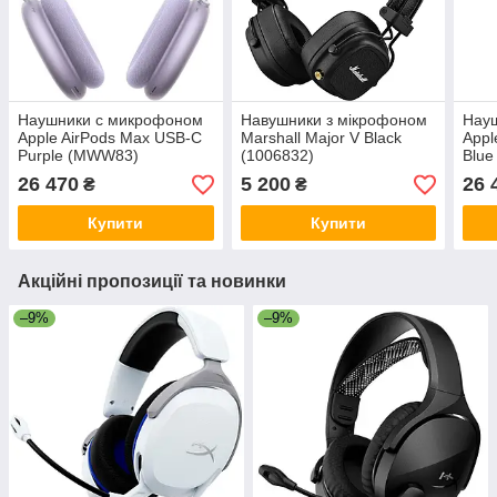
Наушники с микрофоном
Навушники з мікрофоном
Нау
Apple AirPods Max USB-C
Marshall Major V Black
Appl
Purple (MWW83)
(1006832)
Blu
26 470
5 200
26 
₴
₴
Купити
Купити
Акційні пропозиції та новинки
–9%
–9%