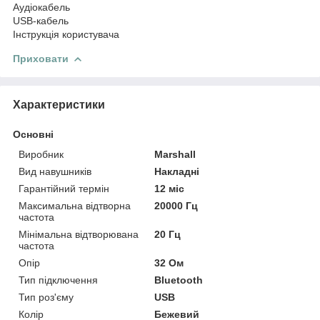
Аудіокабель
USB-кабель
Інструкція користувача
Приховати
Характеристики
Основні
Виробник
Marshall
Вид навушників
Накладні
Гарантійний термін
12 міс
Максимальна відтворна
20000 Гц
частота
Мінімальна відтворювана
20 Гц
частота
Опір
32 Ом
Тип підключення
Bluetooth
Тип роз'єму
USB
Колір
Бежевий