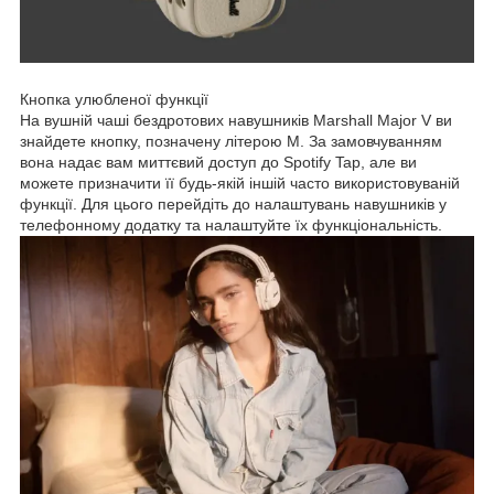
Кнопка улюбленої функції
На вушній чаші бездротових навушників Marshall Major V ви
знайдете кнопку, позначену літерою M. За замовчуванням
вона надає вам миттєвий доступ до Spotify Tap, але ви
можете призначити її будь-якій іншій часто використовуваній
функції. Для цього перейдіть до налаштувань навушників у
телефонному додатку та налаштуйте їх функціональність.