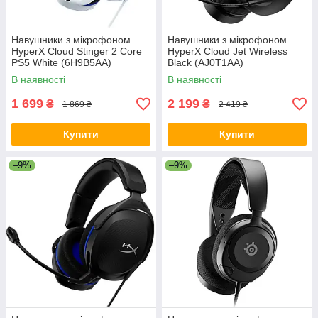
Навушники з мікрофоном
Навушники з мікрофоном
HyperX Cloud Stinger 2 Core
HyperX Cloud Jet Wireless
PS5 White (6H9B5AA)
Black (AJ0T1AA)
В наявності
В наявності
1 699
2 199
₴
₴
1 869 ₴
2 419 ₴
Купити
Купити
–9%
–9%