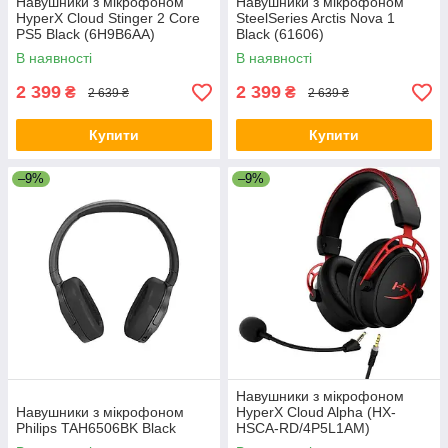
Навушники з мікрофоном
Навушники з мікрофоном
HyperX Cloud Stinger 2 Core
SteelSeries Arctis Nova 1
PS5 Black (6H9B6AA)
Black (61606)
В наявності
В наявності
2 399
2 399
₴
₴
2 639 ₴
2 639 ₴
Купити
Купити
–9%
–9%
Навушники з мікрофоном
Навушники з мікрофоном
HyperX Cloud Alpha (HX-
Philips TAH6506BK Black
HSCA-RD/4P5L1AM)