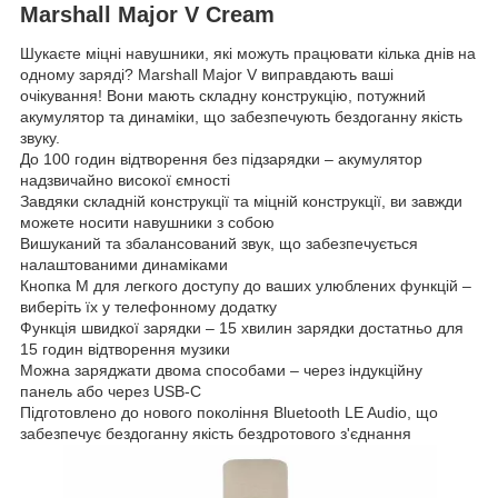
Marshall Major V Cream
Шукаєте міцні навушники, які можуть працювати кілька днів на
одному заряді? Marshall Major V виправдають ваші
очікування! Вони мають складну конструкцію, потужний
акумулятор та динаміки, що забезпечують бездоганну якість
звуку.
До 100 годин відтворення без підзарядки – акумулятор
надзвичайно високої ємності
Завдяки складній конструкції та міцній конструкції, ви завжди
можете носити навушники з собою
Вишуканий та збалансований звук, що забезпечується
налаштованими динаміками
Кнопка M для легкого доступу до ваших улюблених функцій –
виберіть їх у телефонному додатку
Функція швидкої зарядки – 15 хвилин зарядки достатньо для
15 годин відтворення музики
Можна заряджати двома способами – через індукційну
панель або через USB-C
Підготовлено до нового покоління Bluetooth LE Audio, що
забезпечує бездоганну якість бездротового з'єднання