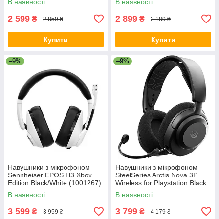
В наявності
В наявності
2 599
2 899
₴
₴
2 859 ₴
3 189 ₴
Купити
Купити
–9%
–9%
Навушники з мікрофоном
Навушники з мікрофоном
Sennheiser EPOS H3 Xbox
SteelSeries Arctis Nova 3P
Edition Black/White (1001267)
Wireless for Playstation Black
(61686)
В наявності
В наявності
3 599
3 799
₴
₴
3 959 ₴
4 179 ₴