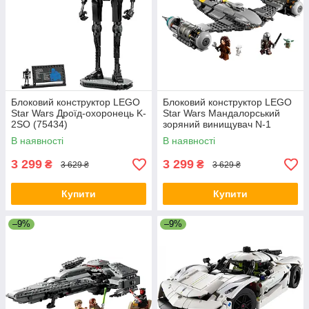
Блоковий конструктор LEGO
Блоковий конструктор LEGO
Star Wars Дроїд-охоронець K-
Star Wars Мандалорський
2SO (75434)
зоряний винищувач N-1
(75325)
В наявності
В наявності
3 299
3 299
₴
₴
3 629 ₴
3 629 ₴
Купити
Купити
–9%
–9%