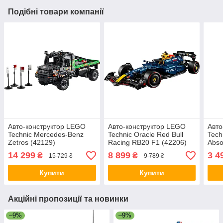
Подібні товари компанії
Авто-конструктор LEGO
Авто-конструктор LEGO
Авто
Technic Mercedes-Benz
Technic Oracle Red Bull
Tech
Zetros (42129)
Racing RB20 F1 (42206)
Abso
(421
14 299
8 899
3 4
₴
₴
15 729 ₴
9 789 ₴
Купити
Купити
Акційні пропозиції та новинки
–9%
–9%