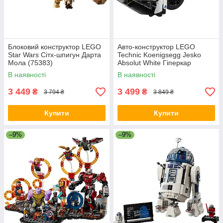
Блоковий конструктор LEGO
Авто-конструктор LEGO
Star Wars Сітх-шпигун Дарта
Technic Koenigsegg Jesko
Мола (75383)
Absolut White Гіперкар
(42184)
В наявності
В наявності
3 449
3 499
₴
₴
3 794 ₴
3 849 ₴
Купити
Купити
–9%
–9%