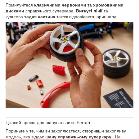
Помилуйтеся
класичними червоними
та
хромованими
дисками
справжнього суперкара.
Вигнуті лінії
та
культова
задня частина
також відповідають оригіналу .
Цікавий проєкт для шанувальників Ferrari
Пориньте у те, чим ви захоплюєтеся, створивши захопливу
модель, яка віддає
шану справжньому суперкару
. Це