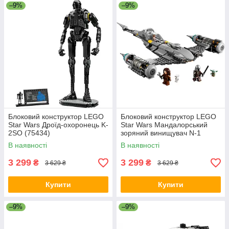
–9%
–9%
Блоковий конструктор LEGO
Блоковий конструктор LEGO
Star Wars Дроїд-охоронець K-
Star Wars Мандалорський
2SO (75434)
зоряний винищувач N-1
(75325)
В наявності
В наявності
3 299
3 299
₴
₴
3 629 ₴
3 629 ₴
Купити
Купити
–9%
–9%