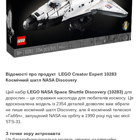
Відомості про продукт
LEGO Creator Expert 10283
Космічний шатл NASA Discovery
Цей набір
LEGO NASA Space Shuttle Discovery (10283)
для
дорослих – це справжня насолода для любителів космосу. Ця
вдосконалена модель із 2354 деталей дозволяє вам зібрати
не лише космічний шатл Discovery, але й космічний телескоп
«Габбл», запущений NASA на орбіту в 1990 році під час місії
STS-31.
З точки зору астронавта
Ця багатофункціональна модель увічнює надзвичайні