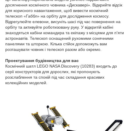
досягнення космічного човника «Дискавері». Відкрийте відсік
для корисного навантаження, щоб вивести космічний
телескоп «Габбл» на орбіту для дослідження космосу.
Відрегулюйте елевони, висуніть шасі під час повернення на
орбіту та активуйте роботизовану руку. У відкритій кабіні
знаходяться кабіни командира та екіпажу з місцями для п'яти
астронавтів. Телескоп оснащений рухомими сонячними
панелями та шторкою. Кілька стійок допоможуть вам
розташувати човник і телескоп разом або окремо.
Проектування будівництва для вас
Космічний шатл LEGO NASA Discovery (10283) входить до
серії конструкторів для дорослих, які пропонують
розслаблення та спокій під час складання красивих
колекційних моделей.