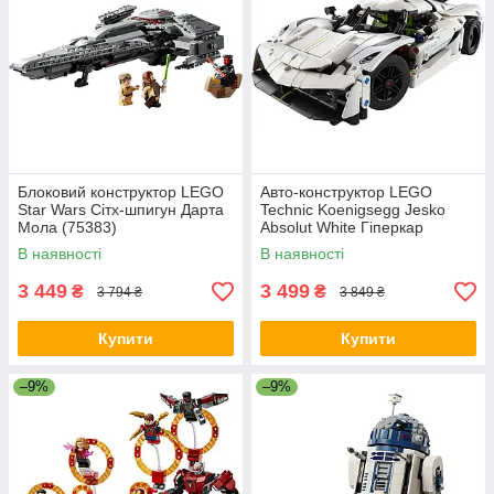
Блоковий конструктор LEGO
Авто-конструктор LEGO
Star Wars Сітх-шпигун Дарта
Technic Koenigsegg Jesko
Мола (75383)
Absolut White Гіперкар
(42184)
В наявності
В наявності
3 449
3 499
₴
₴
3 794 ₴
3 849 ₴
Купити
Купити
–9%
–9%