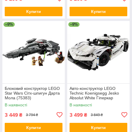
Купити
Купити
–9%
–9%
Блоковий конструктор LEGO
Авто-конструктор LEGO
Star Wars Сітх-шпигун Дарта
Technic Koenigsegg Jesko
Мола (75383)
Absolut White Гіперкар
(42184)
В наявності
В наявності
3 449
3 499
₴
₴
3 794 ₴
3 849 ₴
Купити
Купити