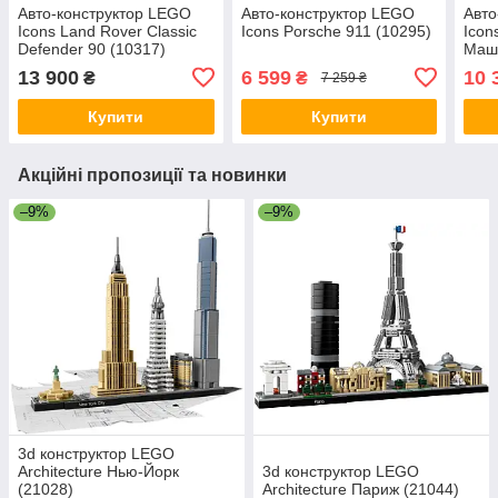
Авто-конструктор LEGO
Авто-конструктор LEGO
Авто
Icons Land Rover Classic
Icons Porsche 911 (10295)
Icon
Defender 90 (10317)
Маши
(103
13 900
6 599
10 
₴
₴
7 259 ₴
Купити
Купити
Акційні пропозиції та новинки
–9%
–9%
3d конструктор LEGO
Architecture Нью-Йорк
3d конструктор LEGO
(21028)
Architecture Париж (21044)