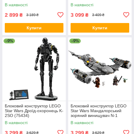
В наявності
В наявності
2 899
3 099
₴
₴
3 189 ₴
3 409 ₴
Купити
Купити
–9%
–9%
Блоковий конструктор LEGO
Блоковий конструктор LEGO
Star Wars Дроїд-охоронець K-
Star Wars Мандалорський
2SO (75434)
зоряний винищувач N-1
(75325)
В наявності
В наявності
3 299
3 299
₴
₴
3 629 ₴
3 629 ₴