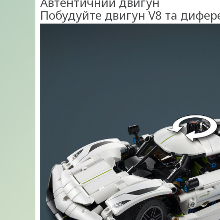
Автентичний двигун
Побудуйте двигун V8 та дифер