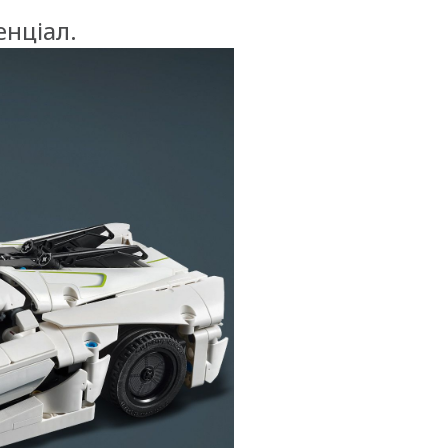
енціал.