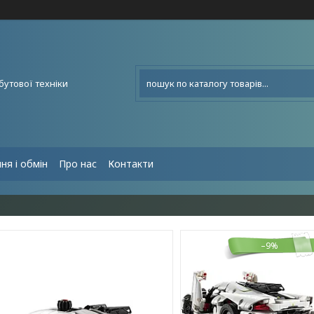
бутової техніки
ня і обмін
Про нас
Контакти
–9%