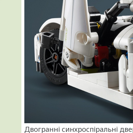
Двогранні синхроспіральні две