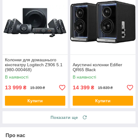
Колонки для домашнього
кінотеатру Logitech Z906 5.1
Акустичні колонки Edifier
(980-000468)
QR65 Black
В наявності
В наявності
13 999
14 399
₴
₴
15 399 ₴
15 839 ₴
Купити
Купити
Показати ще
Про нас