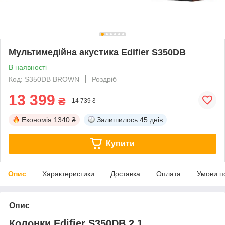
Мультимедійна акустика Edifier S350DB
В наявності
Код: S350DB BROWN
Роздріб
13 399
₴
14 739 ₴
Економія
1340 ₴
Залишилось
45 днів
Купити
Опис
Характеристики
Доставка
Оплата
Умови п
Опис
Колонки Edifier S350DB 2.1