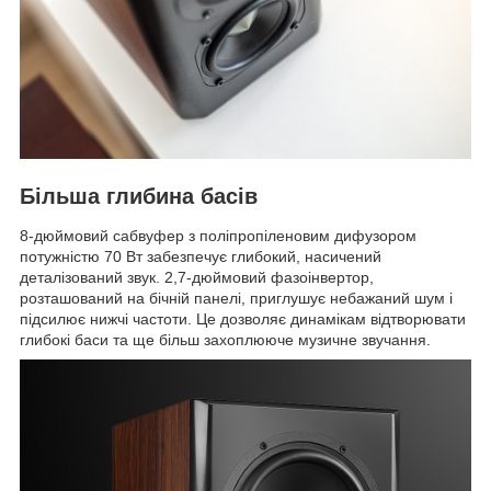
Більша глибина басів
8-дюймовий сабвуфер з поліпропіленовим дифузором
потужністю 70 Вт забезпечує глибокий, насичений
деталізований звук. 2,7-дюймовий фазоінвертор,
розташований на бічній панелі, приглушує небажаний шум і
підсилює нижчі частоти. Це дозволяє динамікам відтворювати
глибокі баси та ще більш захоплююче музичне звучання.