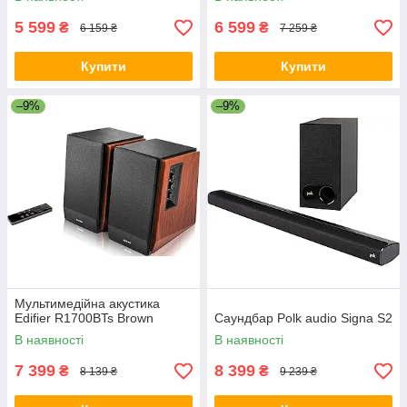
5 599
6 599
₴
₴
6 159 ₴
7 259 ₴
Купити
Купити
–9%
–9%
Мультимедійна акустика
Edifier R1700BTs Brown
Саундбар Polk audio Signa S2
В наявності
В наявності
7 399
8 399
₴
₴
8 139 ₴
9 239 ₴