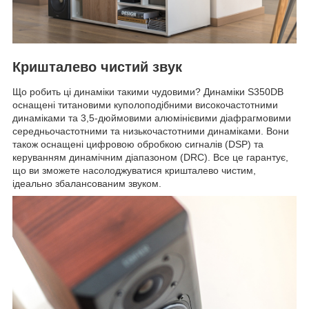
Кришталево чистий звук
Що робить ці динаміки такими чудовими? Динаміки S350DB
оснащені титановими куполоподібними високочастотними
динаміками та 3,5-дюймовими алюмінієвими діафрагмовими
середньочастотними та низькочастотними динаміками. Вони
також оснащені цифровою обробкою сигналів (DSP) та
керуванням динамічним діапазоном (DRC). Все це гарантує,
що ви зможете насолоджуватися кришталево чистим,
ідеально збалансованим звуком.