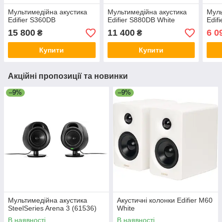
Мультимедійна акустика
Мультимедійна акустика
Муль
Edifier S360DB
Edifier S880DB White
Edif
15 800
11 400
6 0
₴
₴
Купити
Купити
Акційні пропозиції та новинки
–9%
–9%
Мультимедійна акустика
Акустичні колонки Edifier M60
SteelSeries Arena 3 (61536)
White
В наявності
В наявності