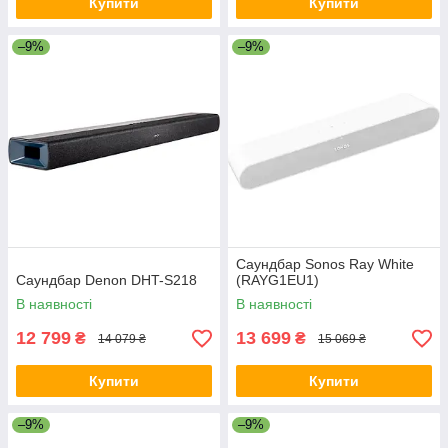
Купити
Купити
–9%
–9%
Саундбар Sonos Ray White
Саундбар Denon DHT-S218
(RAYG1EU1)
В наявності
В наявності
12 799
13 699
₴
₴
14 079 ₴
15 069 ₴
Купити
Купити
–9%
–9%