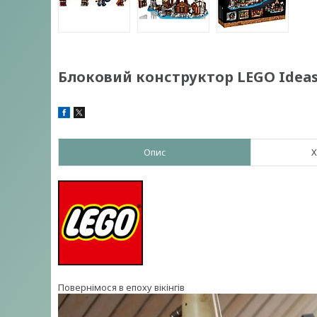
Блоковий конструктор LEGO Ideas С
Опис
Х
Повернімося в епоху вікінгів