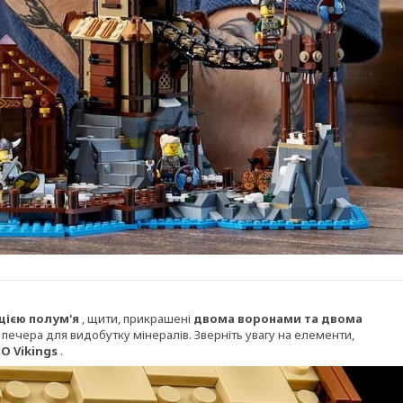
цією полум'я
, щити, прикрашені
двома воронами та двома
а печера для видобутку мінералів. Зверніть увагу на елементи,
O Vikings
.