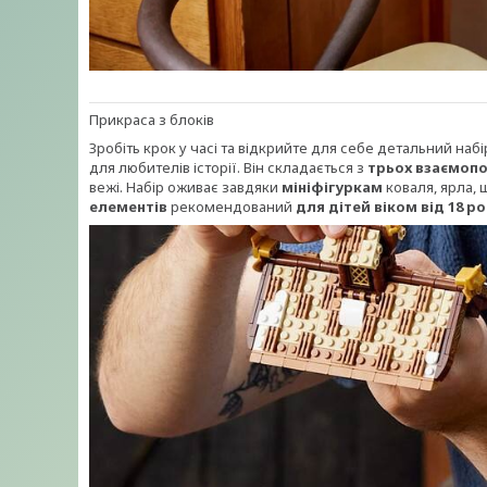
Прикраса з блоків
Зробіть крок у часі та відкрийте для себе детальний наб
для любителів історії. Він складається з
трьох взаємопо
вежі. Набір оживає завдяки
мініфігуркам
коваля, ярла, 
елементів
рекомендований
для дітей віком від 18 ро