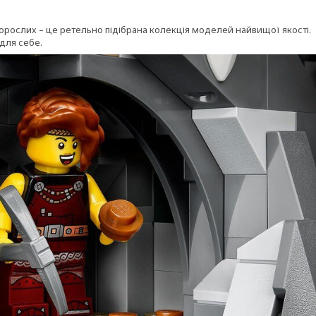
орослих – це ретельно підібрана колекція моделей найвищої якості.
для себе.