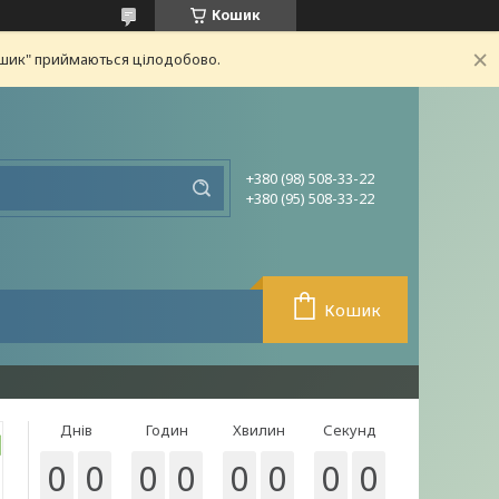
Кошик
ошик" приймаються цілодобово.
+380 (98) 508-33-22
+380 (95) 508-33-22
Кошик
Днів
Годин
Хвилин
Секунд
0
0
0
0
0
0
0
0