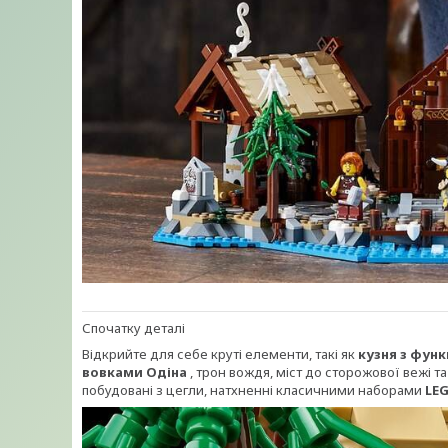
Спочатку деталі
Відкрийте для себе круті елементи, такі як
кузня з функ
вовками Одіна
, трон вождя, міст до сторожової вежі т
побудовані з цегли, натхненні класичними наборами
LEG