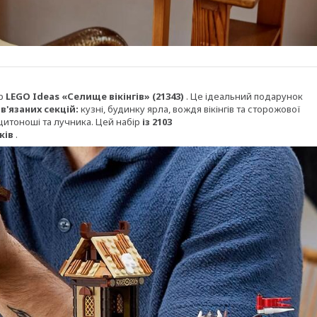
ір
LEGO Ideas «Селище вікінгів» (21343)
. Це ідеальний подарунок
в'язаних секцій:
кузні, будинку ярла, вождя вікінгів та сторожової
щитоноші та лучника. Цей набір
із 2103
ків
.