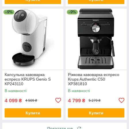
–9%
–9%
Капсульна кавоварка
Ріжкова кавоварка еспресо
еспресо KRUPS Genio S
Krups Authentic C50
KP243110
XP381810
В наявності
В наявності
4 099
4 799
₴
₴
4 509 ₴
5 279 ₴
Купити
Купити
Показати ще