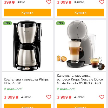
399
3 099
₴
₴
439 ₴
3 409 ₴
Купити
Купити
–9%
–9%
Капсульна кавоварка
Крапельна кавоварка Philips
еспресо Krups Nescafe Dolce
HD7546/20
Gusto Piccolo XS KP1A3AF0
В наявності
В наявності
3 899
3 999
₴
₴
4 289 ₴
4 399 ₴
Купити
Купити