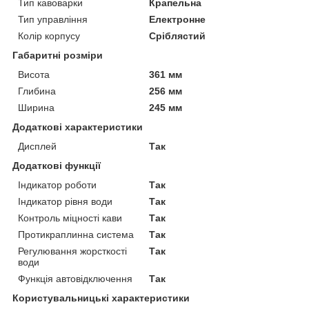
Тип кавоварки
Крапельна
Тип управління
Електронне
Колір корпусу
Сріблястий
Габаритні розміри
Висота
361 мм
Глибина
256 мм
Ширина
245 мм
Додаткові характеристики
Дисплей
Так
Додаткові функції
Індикатор роботи
Так
Індикатор рівня води
Так
Контроль міцності кави
Так
Протикраплинна система
Так
Регулювання жорсткості
Так
води
Функція автовідключення
Так
Користувальницькі характеристики