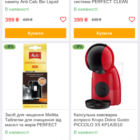
накипу Anti Calc Bio Liquid
системи PERFECT CLEAN
250 мл
250 мл (4006508202034)
В наявності
В наявності
399
399
₴
₴
439 ₴
439 ₴
Купити
Купити
–9%
–9%
Засіб для чищення Melitta
Капсульна кавоварка
Таблетки для очищення від
еспресо Krups Dolce Gusto
масел та жирів PERFECT
PICCOLO XS KP1A3510
CLEAN 4 шт х 1,8 г
В наявності
В наявності
(4006508178599)