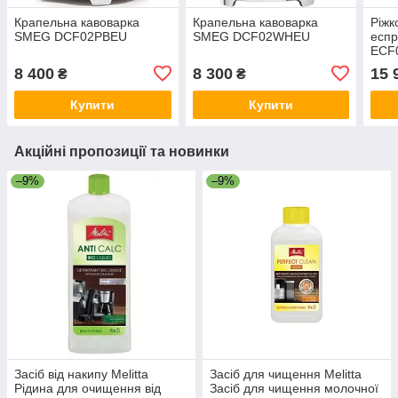
Крапельна кавоварка
Крапельна кавоварка
Ріжк
SMEG DCF02PBEU
SMEG DCF02WHEU
есп
ECF
8 400
8 300
15 
₴
₴
Купити
Купити
Акційні пропозиції та новинки
–9%
–9%
Засіб від накипу Melitta
Засіб для чищення Melitta
Рідина для очищення від
Засіб для чищення молочної