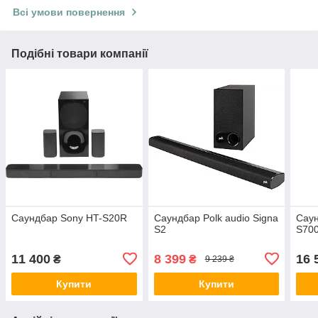
Всі умови повернення
Подібні товари компанії
Саундбар Sony HT-S20R
Саундбар Polk audio Signa
Сау
S2
S70
11 400
8 399
16 
₴
₴
9 239 ₴
Купити
Купити