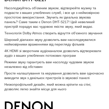
Насолоджуйтесь об'ємним звуком, відтворюйте музику та
подкасти з ваших улюблених служб, і все це з неймовірною
простотою використання. Звучить як ідеальна звукова
панель? Саме таким є Denon DHT-S217! Цей невеликий
пристрій порадує вас чудовою якістю звуку, який видає.
Технологія Dolby Atmos створить відчуття об'ємного звучання
Широкий діапазон звуку дозволить вам насолоджуватися
неймовірними враженнями від перегляду фільмів
4K HDMI зі зворотним аудіоканалом дозволить відтворювати
аудіо з ваших улюблених потокових програм
Режими звуку гарантують вам насолоду чудовим звуком
незалежно від обставин
Просте налаштування та керування дозволить вам одночасно
виводити звук з декількох пристроїв із звукової панелі
Низкопрофільний дизайн, який можна кріпити на стіні,
дозволяє легко знайти місце для нього