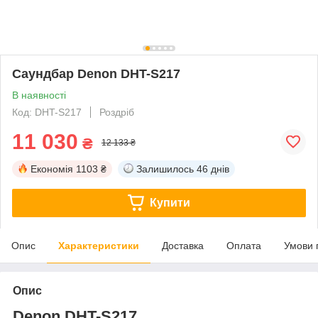
Саундбар Denon DHT-S217
В наявності
Код: DHT-S217
Роздріб
11 030
₴
12 133 ₴
Економія
1103 ₴
Залишилось
46 днів
Купити
Опис
Характеристики
Доставка
Оплата
Умови 
Опис
Denon DHT-S217