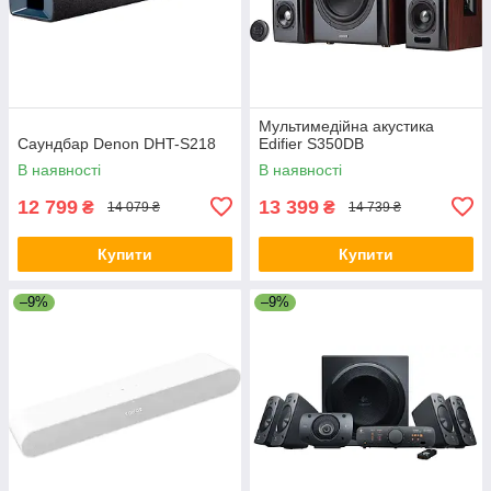
Мультимедійна акустика
Саундбар Denon DHT-S218
Edifier S350DB
В наявності
В наявності
12 799
13 399
₴
₴
14 079 ₴
14 739 ₴
Купити
Купити
–9%
–9%