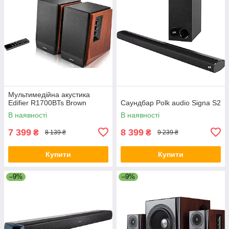
Мультимедійна акустика
Edifier R1700BTs Brown
Саундбар Polk audio Signa S2
В наявності
В наявності
7 399
8 399
₴
₴
8 139 ₴
9 239 ₴
Купити
Купити
–9%
–9%