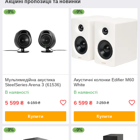
Акційні пропозиції та новинки
–9%
–9%
Мультимедійна акустика
Акустичні колонки Edifier M60
SteelSeries Arena 3 (61536)
White
В наявності
В наявності
5 599
6 599
₴
₴
6 159 ₴
7 259 ₴
Купити
Купити
–9%
–9%