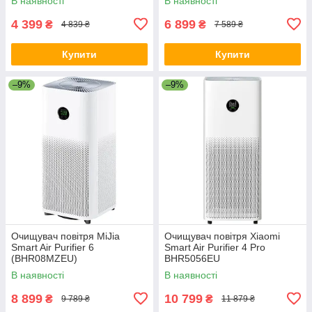
В наявності
В наявності
4 399
6 899
₴
₴
4 839 ₴
7 589 ₴
Купити
Купити
–9%
–9%
Очищувач повітря MiJia
Очищувач повітря Xiaomi
Smart Air Purifier 6
Smart Air Purifier 4 Pro
(BHR08MZEU)
BHR5056EU
В наявності
В наявності
8 899
10 799
₴
₴
9 789 ₴
11 879 ₴