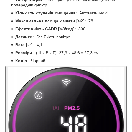
попередній фільтр
Кількість ступенів очищення:
Автоматично 4
Максимальна площа кімнати [м2]:
78
Ефективність CADR [м3/год]:
300
Датчики:
Газ Якість повітря
Вага [кг]:
4,1
Розміри:
(Ш x В x Г): 27,3 x 48,6 x 27,3 см
Колір:
Чорний