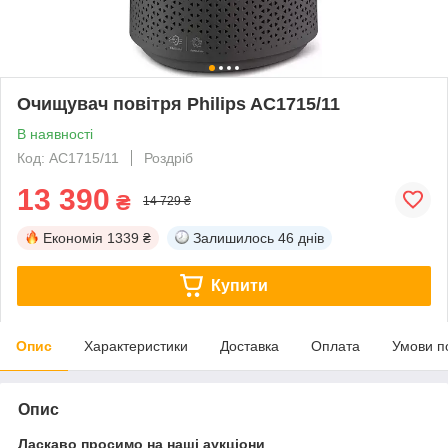
Очищувач повітря Philips AC1715/11
В наявності
Код: AC1715/11
Роздріб
13 390
₴
14 729 ₴
Економія
1339 ₴
Залишилось
46 днів
Купити
Опис
Характеристики
Доставка
Оплата
Умови п
Опис
Ласкаво просимо на наші аукціони