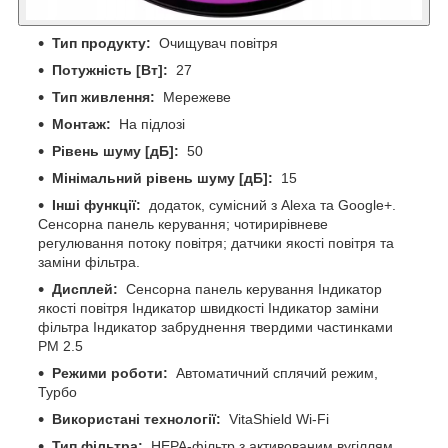
Тип продукту:
Очищувач повітря
Потужність [Вт]:
27
Тип живлення:
Мережеве
Монтаж:
На підлозі
Рівень шуму [дБ]:
50
Мінімальний рівень шуму [дБ]:
15
Інші функції:
додаток, сумісний з Alexa та Google+.
Сенсорна панель керування; чотирирівневе
регулювання потоку повітря; датчики якості повітря та
заміни фільтра.
Дисплей:
Сенсорна панель керування Індикатор
якості повітря Індикатор швидкості Індикатор заміни
фільтра Індикатор забруднення твердими частинками
PM 2.5
Режими роботи:
Автоматичний сплячий режим,
Турбо
Використані технології:
VitaShield Wi-Fi
Тип фільтра:
HEPA-фільтр з активованим вугіллям,