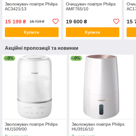
Зволожувач повітря Philips
Очищувач повітря Philips
Очищ
AC3421/13
AMF765/10
AC1
15 199
19 600
15 
₴
₴
16 719 ₴
Купити
Купити
Акційні пропозиції та новинки
–9%
–9%
Зволожувач повітря Philips
Зволожувач повітря Philips
HU1509/00
HU3916/10