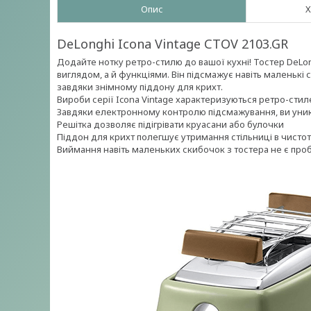
Опис
Х
DeLonghi Icona Vintage CTOV 2103.GR
Додайте нотку ретро-стилю до вашої кухні! Тостер DeLon
виглядом, а й функціями. Він підсмажує навіть маленькі с
завдяки знімному піддону для крихт.
Вироби серії Icona Vintage характеризуються ретро-сти
Завдяки електронному контролю підсмажування, ви уник
Решітка дозволяє підігрівати круасани або булочки
Піддон для крихт полегшує утримання стільниці в чистот
Виймання навіть маленьких скибочок з тостера не є проб