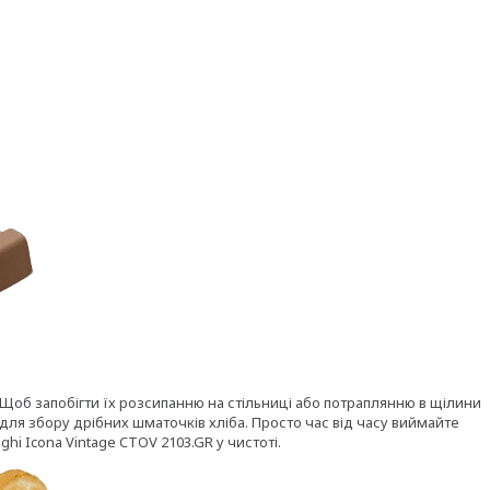
 Щоб запобігти їх розсипанню на стільниці або потраплянню в щілини
я збору дрібних шматочків хліба. Просто час від часу виймайте
hi Icona Vintage CTOV 2103.GR у чистоті.