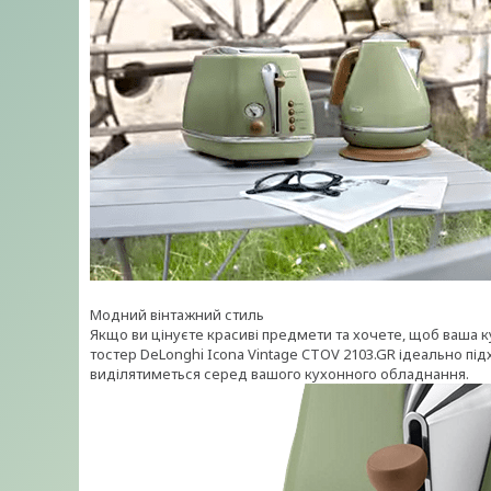
Модний вінтажний стиль
Якщо ви цінуєте красиві предмети та хочете, щоб ваша 
тостер DeLonghi Icona Vintage CTOV 2103.GR ідеально під
виділятиметься серед вашого кухонного обладнання.