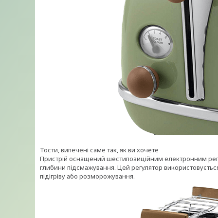
Тости, випечені саме так, як ви хочете
Пристрій оснащений шестипозиційним електронним регул
глибини підсмажування. Цей регулятор використовується
підігріву або розморожування.