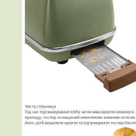
Чиста стільниця
Під час підсмажування хліба чи печива крихти неминучі.
приладу, тостер оснащений невеликим знімним лотком дл
його, щоб видалити крихти та підтримувати тостер DeLong