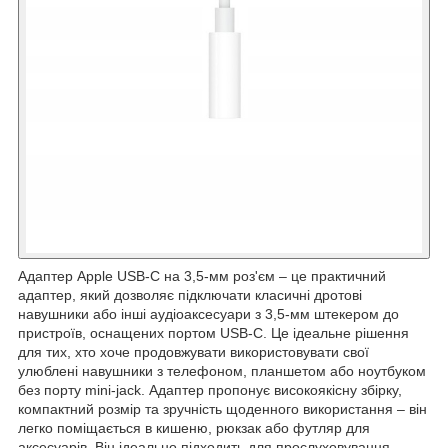
Адаптер Apple USB-C на 3,5-мм роз'єм – це практичний
адаптер, який дозволяє підключати класичні дротові
навушники або інші аудіоаксесуари з 3,5-мм штекером до
пристроїв, оснащених портом USB-C. Це ідеальне рішення
для тих, хто хоче продовжувати використовувати свої
улюблені навушники з телефоном, планшетом або ноутбуком
без порту mini-jack. Адаптер пропонує високоякісну збірку,
компактний розмір та зручність щоденного використання – він
легко поміщається в кишеню, рюкзак або футляр для
аксесуарів. Він ідеально підходить для прослуховування