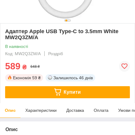
Адаптер Apple USB Type-C to 3.5mm White
MW2Q3ZM/A
В наявності
Код: MW2Q3ZM/A
Роздріб
589
₴
648 ₴
Економія
59 ₴
Залишилось
46 днів
Купити
Опис
Характеристики
Доставка
Оплата
Умови п
Опис