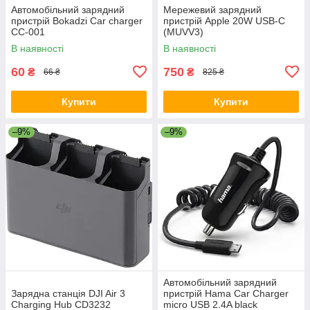
Автомобільний зарядний
Мережевий зарядний
пристрій Bokadzi Сar charger
пристрій Apple 20W USB-C
СС-001
(MUVV3)
В наявності
В наявності
60
750
₴
₴
66 ₴
825 ₴
Купити
Купити
–9%
–9%
Автомобільний зарядний
Зарядна станція DJI Air 3
пристрій Hama Car Charger
Charging Hub CD3232
micro USB 2.4A black