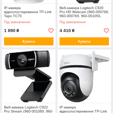
IP-камера
Веб-камера Logitech C920
відеоспостереження TP-Link
Pro HD Webcam (960-000768,
Tapo TC70
960-000769, 960-001055,
960-001062, 960-000764)
Під замовлення
Під замовлення
1 890
4 410
₴
₴
Купити
Купити
Веб-камера Logitech C922
IP камера
Pro Stream (960-001089, 960-
відеоспостереження TP-Link