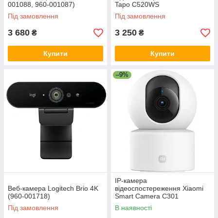
001088, 960-001087)
Tapo C520WS
Під замовлення
Під замовлення
3 680
3 250
₴
₴
Купити
Купити
–9%
IP-камера
Веб-камера Logitech Brio 4K
відеоспостереження Xiaomi
(960-001718)
Smart Camera C301
(BHR8683GL)
Під замовлення
В наявності